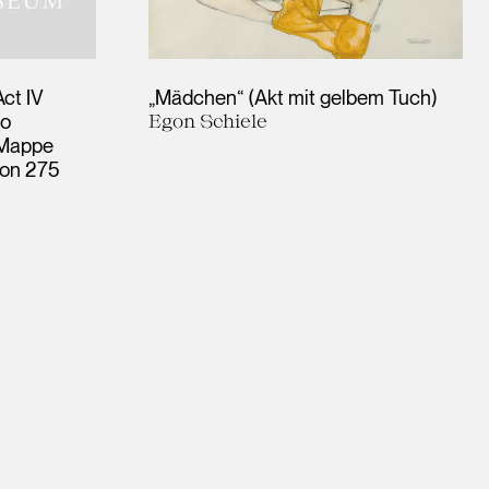
ct IV
„Mädchen“ (Akt mit gelbem Tuch)
Do
Egon Schiele
 Mappe
von 275