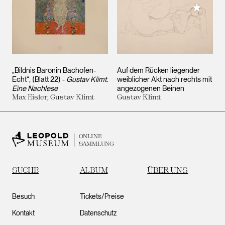
Meiner 
„Bildnis Baronin Bachofen-
Auf dem Rücken liegender
Echt“, (Blatt 22) -
Gustav Klimt.
weiblicher Akt nach rechts mit
Eine Nachlese
angezogenen Beinen
Max Eisler, Gustav Klimt
Gustav Klimt
ONLINE
SAMMLUNG
SUCHE
ALBUM
ÜBER UNS
Besuch
Tickets/Preise
Kontakt
Datenschutz