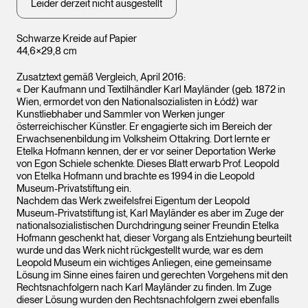
Leider derzeit nicht ausgestellt
Schwarze Kreide auf Papier
44,6×29,8 cm
Zusatztext gemäß Vergleich, April 2016:
« Der Kaufmann und Textilhändler Karl Mayländer (geb. 1872 in
Wien, ermordet von den Nationalsozialisten in Łódź) war
Kunstliebhaber und Sammler von Werken junger
österreichischer Künstler. Er engagierte sich im Bereich der
Erwachsenenbildung im Volksheim Ottakring. Dort lernte er
Etelka Hofmann kennen, der er vor seiner Deportation Werke
von Egon Schiele schenkte. Dieses Blatt erwarb Prof. Leopold
von Etelka Hofmann und brachte es 1994 in die Leopold
Museum-Privatstiftung ein.
Nachdem das Werk zweifelsfrei Eigentum der Leopold
Museum-Privatstiftung ist, Karl Mayländer es aber im Zuge der
nationalsozialistischen Durchdringung seiner Freundin Etelka
Hofmann geschenkt hat, dieser Vorgang als Entziehung beurteilt
wurde und das Werk nicht rückgestellt wurde, war es dem
Leopold Museum ein wichtiges Anliegen, eine gemeinsame
Lösung im Sinne eines fairen und gerechten Vorgehens mit den
Rechtsnachfolgern nach Karl Mayländer zu finden. Im Zuge
dieser Lösung wurden den Rechtsnachfolgern zwei ebenfalls