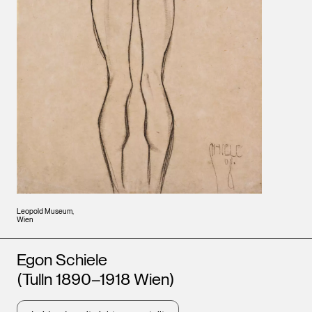
Leopold Museum,
Wien
Künstler*innen
Egon Schiele
(Tulln 1890–1918 Wien)