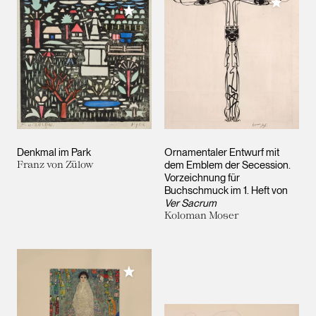
Meiner 
Meiner Sammlung hinzufügen
Denkmal im Park
Ornamentaler Entwurf mit
Franz von Zülow
dem Emblem der Secession.
Vorzeichnung für
Buchschmuck im 1. Heft von
Ver Sacrum
Koloman Moser
Meiner Sammlung hinzufügen