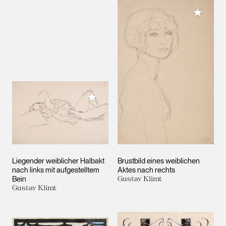
Meiner 
Meiner Sammlung hinzufügen
Liegender weiblicher Halbakt
Brustbild eines weiblichen
nach links mit aufgestelltem
Aktes nach rechts
Bein
Gustav Klimt
Gustav Klimt