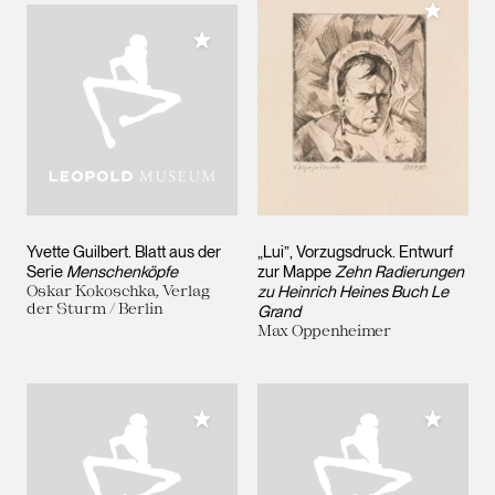
Meiner 
Meiner Sammlung hinzufügen
Yvette Guilbert. Blatt aus der
„Lui”, Vorzugsdruck. Entwurf
Serie
Menschenköpfe
zur Mappe
Zehn Radierungen
Oskar Kokoschka, Verlag
zu Heinrich Heines Buch Le
der Sturm / Berlin
Grand
Max Oppenheimer
Meiner Sammlung hinzufügen
Meiner 