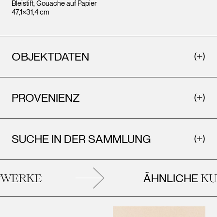
Bleistift, Gouache auf Papier
47,1×31,4 cm
OBJEKTDATEN
PROVENIENZ
SUCHE IN DER SAMMLUNG
ÄHNLICHE
WERKE
KUN