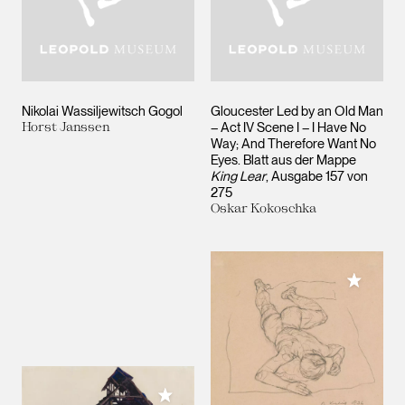
Nikolai Wassiljewitsch Gogol
Gloucester Led by an Old Man
Horst Janssen
– Act IV Scene I – I Have No
Way; And Therefore Want No
Eyes. Blatt aus der Mappe
King Lear
, Ausgabe 157 von
275
Oskar Kokoschka
Meiner 
Meiner Sammlung hinzufügen