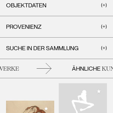
OBJEKTDATEN
PROVENIENZ
SUCHE IN DER SAMMLUNG
ÄHNLICHE
ERKE
KUN
Meiner 
Meiner Sammlung hinzufügen