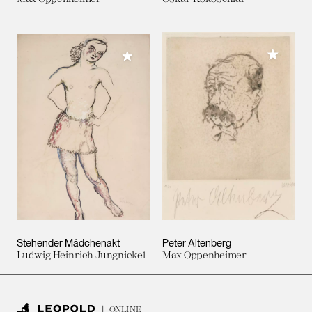
Meiner 
Meiner Sammlung hinzufügen
Stehender Mädchenakt
Peter Altenberg
Ludwig Heinrich Jungnickel
Max Oppenheimer
ONLINE