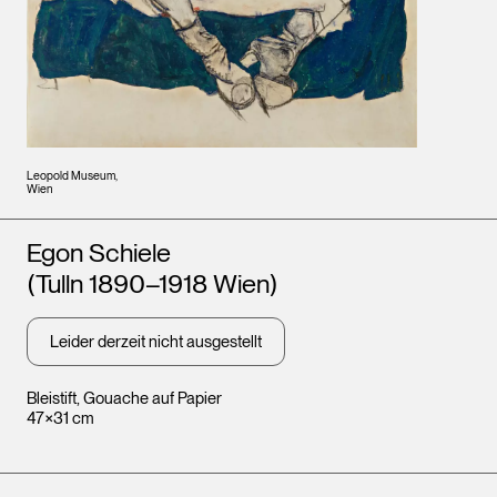
Leopold Museum,
Wien
Künstler*innen
Egon Schiele
(Tulln 1890–1918 Wien)
Leider derzeit nicht ausgestellt
Bleistift, Gouache auf Papier
47×31 cm