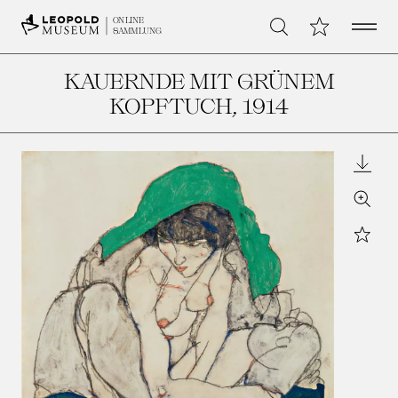
Open 
Meine Sammlu
ONLINE
Suche
SAMMLUNG
KAUERNDE MIT GRÜNEM
KOPFTUCH
, 1914
Downl
Zoom
Star