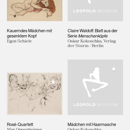
Kauerndes Mädchen mit
Claire Waldoff. Blatt aus der
gesenktem Kopf
Serie
Menschenköpfe
Egon Schiele
Oskar Kokoschka, Verlag
der Sturm / Berlin
Meiner 
Meiner Sammlung hinzufügen
Rosé-Quartett
Mädchen mit Haarmasche
Max Oppenheimer
Oskar Kokoschka