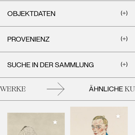
OBJEKTDATEN
PROVENIENZ
SUCHE IN DER SAMMLUNG
ÄHNLICHE
ERKE
KUN
Meiner 
Meiner Sammlung hinzufügen