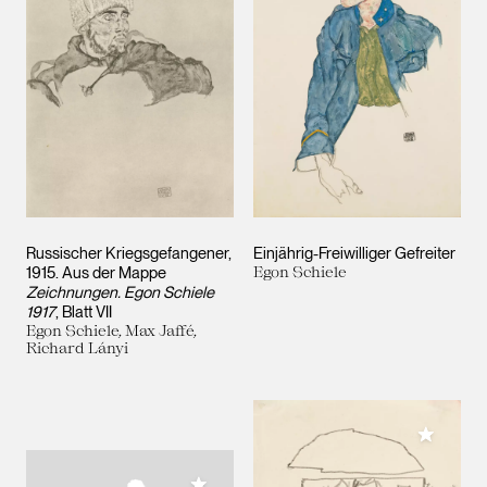
Russischer Kriegsgefangener,
Einjährig-Freiwilliger Gefreiter
1915. Aus der Mappe
Egon Schiele
Zeichnungen. Egon Schiele
1917
, Blatt VII
Egon Schiele, Max Jaffé,
Richard Lányi
Meiner 
Meiner Sammlung hinzufügen