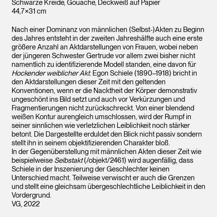
Schwarze Kreide, Gouache, Deckweiß auf Papier
44,7×31 cm
Nach einer Dominanz von männlichen (Selbst-)Akten zu Beginn
des Jahres entsteht in der zweiten Jahreshälfte auch eine erste
größere Anzahl an Aktdarstellungen von Frauen, wobei neben
der jüngeren Schwester Gertrude vor allem zwei bisher nicht
namentlich zu identifizierende Modell standen, eine davon für
Hockender weiblicher Akt
. Egon Schiele (1890–1918) bricht in
den Aktdarstellungen dieser Zeit mit den geltenden
Konventionen, wenn er die Nacktheit der Körper demonstrativ
ungeschönt ins Bild setzt und auch vor Verkürzungen und
Fragmentierungen nicht zurückschreckt. Von einer blendend
weißen Kontur aurengleich umschlossen, wird der Rumpf in
seiner sinnlichen wie verletzlichen Leiblichkeit noch stärker
betont. Die Dargestellte erduldet den Blick nicht passiv sondern
stellt ihn in seinem objektifizierenden Charakter bloß.
In der Gegenüberstellung mit männlichen Akten dieser Zeit wie
beispielweise
Selbstakt
(/objekt/2461) wird augenfällig, dass
Schiele in der Inszenierung der Geschlechter keinen
Unterschied macht. Teilweise verwischt er auch die Grenzen
und stellt eine gleichsam übergeschlechtliche Leiblichkeit in den
Vordergrund.
VG, 2022