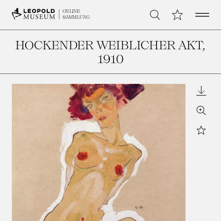
Open 
Meine Sammlu
ONLINE
Suche
SAMMLUNG
HOCKENDER WEIBLICHER AKT
,
1910
Downl
Zoom
Star