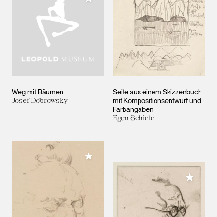
Weg mit Bäumen
Seite aus einem Skizzenbuch
Josef Dobrowsky
mit Kompositionsentwurf und
Farbangaben
Egon Schiele
Meiner Sammlung hinzufügen
Meiner 