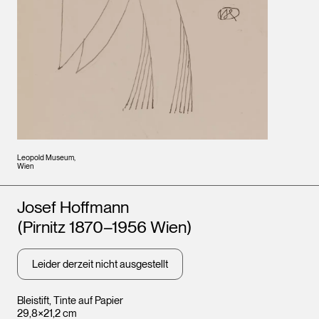
Leopold Museum,
Wien
Künstler*innen
Josef Hoffmann
(Pirnitz 1870–1956 Wien)
Leider derzeit nicht ausgestellt
Bleistift, Tinte auf Papier
29,8×21,2 cm