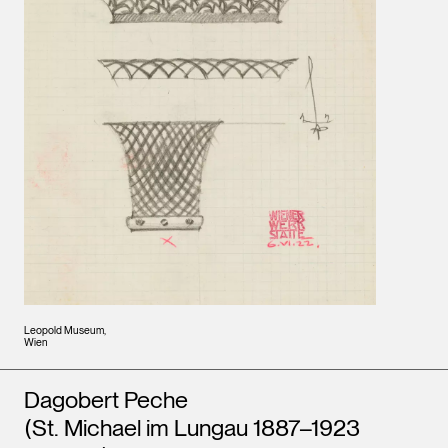
Leopold Museum,
Wien
Künstler*innen
Dagobert Peche
(St. Michael im Lungau 1887–1923