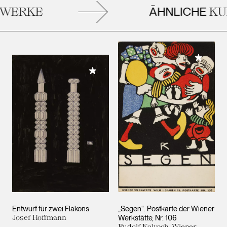
ÄHNLICHE
ERKE
KUN
Meiner 
Meiner Sammlung hinzufügen
Entwurf für zwei Flakons
„Segen“. Postkarte der Wiener
Josef Hoffmann
Werkstätte, Nr. 106
Rudolf Kalvach, Wiener