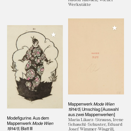
Werkstätte
Meiner 
Meiner Sammlung hinzufügen
Mappenwerk
Mode Wien
1914/5
, Umschlag [Auswahl
aus zwei Mappenwerken]
Modefigurine. Aus dem
Maria Likarz-Strauss, Irene
Mappenwerk
Mode Wien
Schaschl-Schuster, Eduard
1914/5
, Blatt III
Josef Wimmer-Wisgrill,