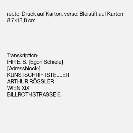
recto: Druck auf Karton, verso: Bleistift auf Karton
8,7×13,8 cm
Transkription:
IHR E. S. [Egon Schiele]
[Adressblock:]
KUNSTSCHRIFTSTELLER
ARTHUR RÖSSLER
Leopold Museum,
Wien
WIEN XIX.
BILLROTHSTRASSE 6.