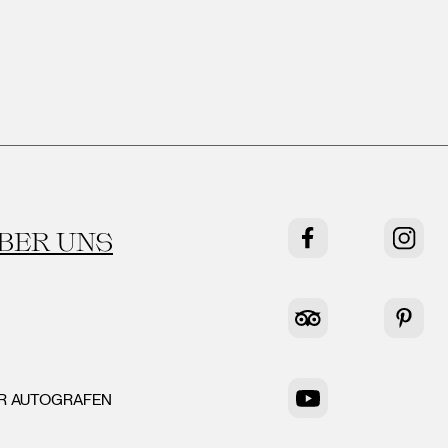
BER UNS
Facebook
Instag
Tripadvisor
Pinter
ER AUTOGRAFEN
YouTube