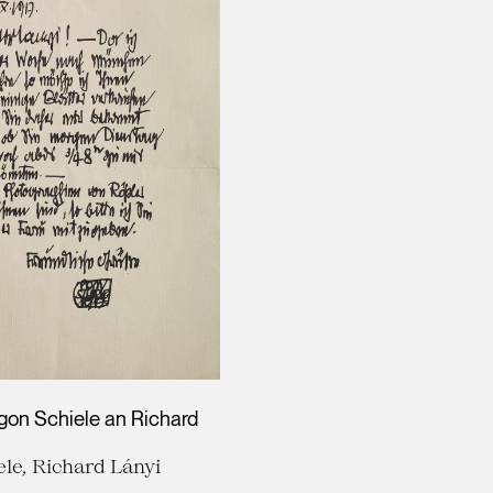
Egon Schiele an Richard
le, Richard Lányi