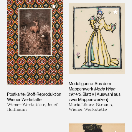
Meiner Sammlung hinzufügen
Meiner 
Modefigurine. Aus dem
Mappenwerk
Mode Wien
Postkarte: Stoff-Reproduktion
1914/5
, Blatt V [Auswahl aus
Wiener Werkstätte
zwei Mappenwerken]
Wiener Werkstätte, Josef
Maria Likarz-Strauss,
Hoffmann
Wiener Werkstätte