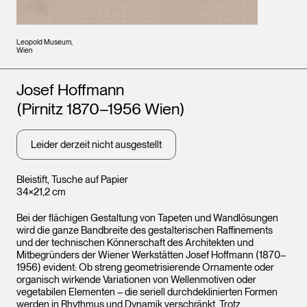
Leopold Museum,
Wien
Künstler*innen
Josef Hoffmann
(Pirnitz 1870–1956 Wien)
Leider derzeit nicht ausgestellt
Bleistift, Tusche auf Papier
34×21,2 cm
Bei der flächigen Gestaltung von Tapeten und Wandlösungen
wird die ganze Bandbreite des gestalterischen Raffinements
und der technischen Könnerschaft des Architekten und
Mitbegründers der Wiener Werkstätten Josef Hoffmann (1870–
1956) evident: Ob streng geometrisierende Ornamente oder
organisch wirkende Variationen von Wellenmotiven oder
vegetabilen Elementen – die seriell durchdeklinierten Formen
werden in Rhythmus und Dynamik verschränkt. Trotz