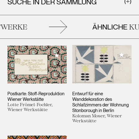
SUCHE IN DER SAMMLUNG
ÄHNLICHE
WERKE
KU
Meiner 
Meiner Sammlung hinzufügen
Postkarte: Stoff-Reproduktion
Entwurf für eine
Wiener Werkstätte
Wanddekoration des
Lotte Frömel-Fochler,
Schlafzimmers der Wohnung
Wiener Werkstätte
Stonborough in Berlin
Koloman Moser, Wiener
Werkstätte