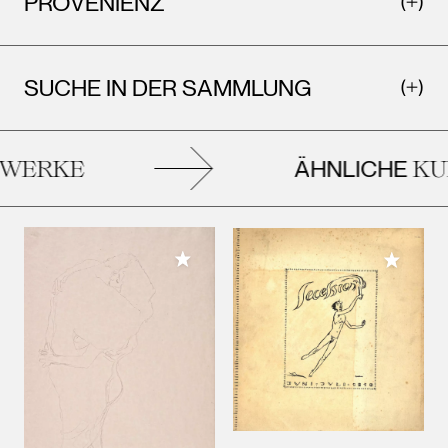
PROVENIENZ
SUCHE IN DER SAMMLUNG
ÄHNLICHE
ERKE
KUN
Meiner Sammlung hinzufügen
Meiner 