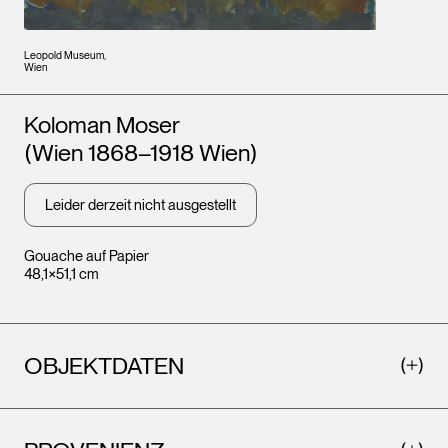
Leopold Museum,
Wien
Künstler*innen
Koloman Moser
(Wien 1868–1918 Wien)
Leider derzeit nicht ausgestellt
Gouache auf Papier
48,1×51,1 cm
OBJEKTDATEN