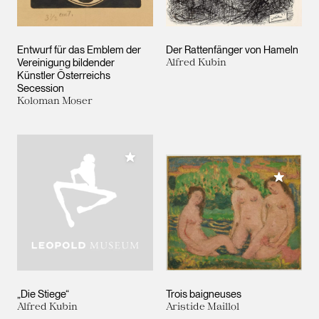
Entwurf für das Emblem der
Der Rattenfänger von Hameln
Vereinigung bildender
Alfred Kubin
Künstler Österreichs
Secession
Koloman Moser
Meiner Sammlung hinzufügen
Meiner 
„Die Stiege“
Trois baigneuses
Alfred Kubin
Aristide Maillol