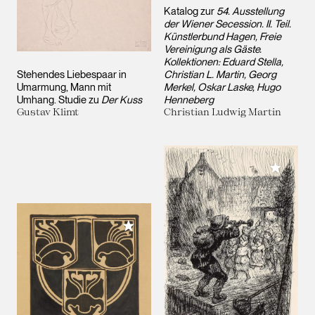
Katalog zur
54. Ausstellung
der Wiener Secession. II. Teil.
Künstlerbund Hagen, Freie
Vereinigung als Gäste.
Kollektionen: Eduard Stella,
Stehendes Liebespaar in
Christian L. Martin, Georg
Umarmung, Mann mit
Merkel, Oskar Laske, Hugo
Umhang. Studie zu
Der Kuss
Henneberg
Gustav Klimt
Christian Ludwig Martin
Meiner 
Meiner Sammlung hinzufügen