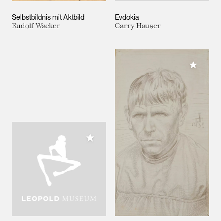
Selbstbildnis mit Aktbild
Evdokia
Rudolf Wacker
Carry Hauser
Meiner 
Meiner Sammlung hinzufügen