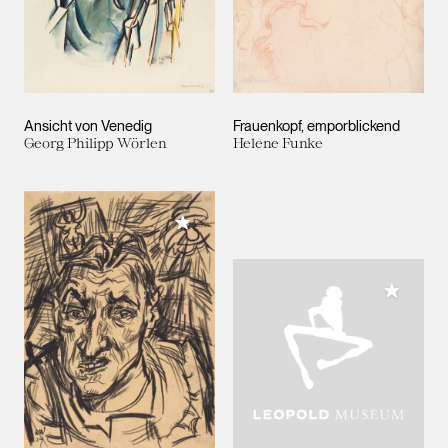
Ansicht von Venedig
Frauenkopf, emporblickend
Georg Philipp Wörlen
Helene Funke
Meiner Sammlung hinzufügen
Meiner 