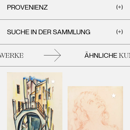
PROVENIENZ
SUCHE IN DER SAMMLUNG
ÄHNLICHE
ERKE
KUN
Meiner Sammlung hinzufügen
Meiner 