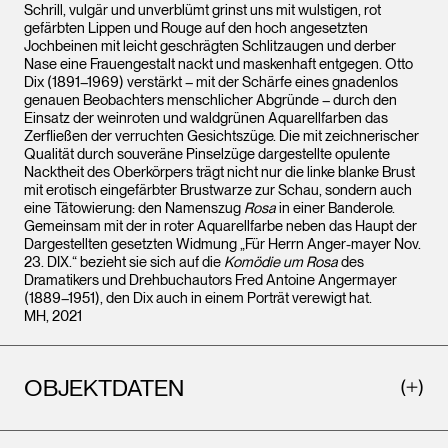
Schrill, vulgär und unverblümt grinst uns mit wulstigen, rot
gefärbten Lippen und Rouge auf den hoch angesetzten
Jochbeinen mit leicht geschrägten Schlitzaugen und derber
Nase eine Frauengestalt nackt und maskenhaft entgegen. Otto
Dix (1891–1969) verstärkt – mit der Schärfe eines gnadenlos
genauen Beobachters menschlicher Abgründe – durch den
Einsatz der weinroten und waldgrünen Aquarellfarben das
Zerfließen der verruchten Gesichtszüge. Die mit zeichnerischer
Qualität durch souveräne Pinselzüge dargestellte opulente
Nacktheit des Oberkörpers trägt nicht nur die linke blanke Brust
mit erotisch eingefärbter Brustwarze zur Schau, sondern auch
eine Tätowierung: den Namenszug
Rosa
in einer Banderole.
Gemeinsam mit der in roter Aquarellfarbe neben das Haupt der
Dargestellten gesetzten Widmung „Für Herrn Anger-mayer Nov.
23. DIX.“ bezieht sie sich auf die
Komödie um Rosa
des
Dramatikers und Drehbuchautors Fred Antoine Angermayer
(1889–1951), den Dix auch in einem Porträt verewigt hat.
MH, 2021
OBJEKTDATEN