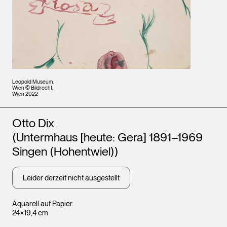
Leopold Museum,
Wien © Bildrecht,
Wien 2022
Künstler*innen
Otto Dix
(Untermhaus [heute: Gera] 1891–1969
Singen (Hohentwiel))
Leider derzeit nicht ausgestellt
Aquarell auf Papier
24×19,4 cm