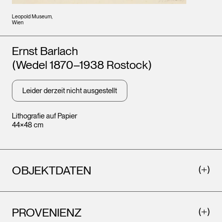
Leopold Museum,
Wien
Künstler*innen
Ernst Barlach
(Wedel 1870–1938 Rostock)
Leider derzeit nicht ausgestellt
Lithografie auf Papier
44×48 cm
OBJEKTDATEN
PROVENIENZ