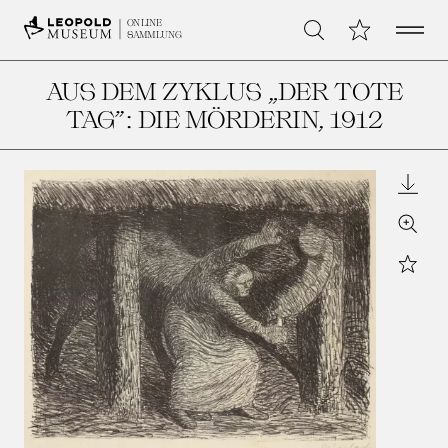
Open 
Meine Sammlu
ONLINE
Suche
SAMMLUNG
AUS DEM ZYKLUS „DER TOTE
TAG”: DIE MÖRDERIN
, 1912
Downl
Zoom
Star