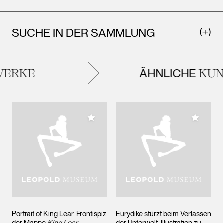
SUCHE IN DER SAMMLUNG
ÄHNLICHE
ERKE
KUNS
Meiner Sammlung hinzufügen
Meiner 
Portrait of King Lear. Frontispiz
Eurydike stürzt beim Verlassen
der Mappe
King Lear
,
der Unterwelt. Illustration zu