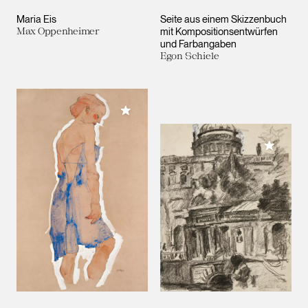
Maria Eis
Seite aus einem Skizzenbuch
Max Oppenheimer
mit Kompositionsentwürfen
und Farbangaben
Egon Schiele
Meiner Sammlung hinzufügen
Meiner 