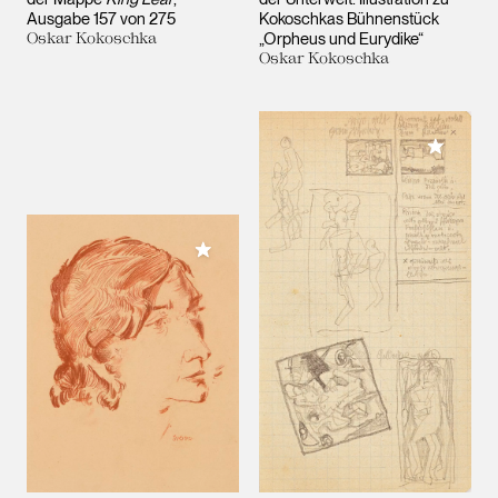
Ausgabe 157 von 275
Kokoschkas Bühnenstück
Oskar Kokoschka
„Orpheus und Eurydike“
Oskar Kokoschka
Meiner 
Meiner Sammlung hinzufügen