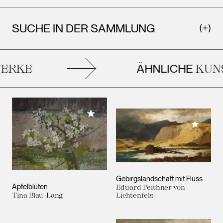
SUCHE IN DER SAMMLUNG
ÄHNLICHE
RKE
KUNS
Meiner Sammlung hinzufügen
Meiner 
Gebirgslandschaft mit Fluss
Apfelblüten
Eduard Peithner von
Tina Blau-Lang
Lichtenfels