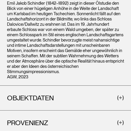
Emil Jakob Schindler (1842–1892) zeigt in dieser Ölstudie den
Blick von einer hügeligen Anhöhe in die Weite der Landschaft
um Karlsbad im heutigen Tschechien. Sonnenlicht fällt auf den
Landschaftshorizont in der Bildmitte, wo links das Schloss
Dalovice/Dallwitz zu erahnen ist. Das im 19. Jahrhundert
erbaute Schloss war von einem Wald umgeben, der später zu
einem Schlosspark im Stil eines englischen Landschaftsgartens
umgestaltet wurde. Schindler bevorzugte meist nahansichtige
und intime Landschaftsdarstellungen mit unscheinbaren
Motiven, insofern erscheint das Gemälde eher ungewöhnlich in
seinem Schaffen. Mit der subtilen Wahrnehmung des Wetters
und der Atmosphäre über die optische Realität hinaus entspricht
er aber den Ideen des österreichischen
Stimmungsimpressionismus.
AGW, 2023
OBJEKTDATEN
PROVENIENZ