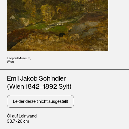
Leopold Museum,
Wien
Künstler*innen
Emil Jakob Schindler
(Wien 1842–1892 Sylt)
Leider derzeit nicht ausgestellt
Öl auf Leinwand
33,7×26 cm