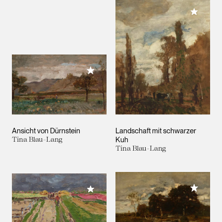
Meiner 
Meiner Sammlung hinzufügen
Ansicht von Dürnstein
Landschaft mit schwarzer
Tina Blau-Lang
Kuh
Tina Blau-Lang
Meiner 
Meiner Sammlung hinzufügen