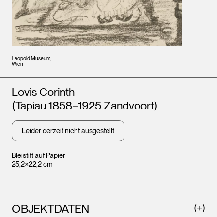
Leopold Museum,
Wien
Künstler*innen
Lovis Corinth
(Tapiau 1858–1925 Zandvoort)
Leider derzeit nicht ausgestellt
Bleistift auf Papier
25,2×22,2 cm
OBJEKTDATEN