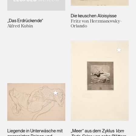
Die keuschen Aloisyisse
„Das Erdrückende“
Fritz von Herzmanovsky-
Alfred Kubin
Orlando
Meiner 
Meiner Sammlung hinzufügen
Liegende in Unterwäsche mit
„Meer“ aus dem Zyklus
Vom