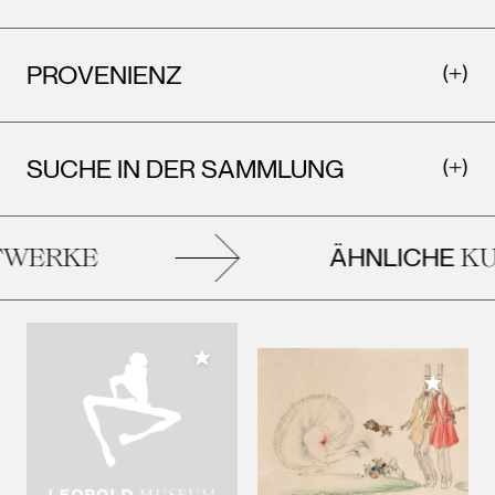
PROVENIENZ
SUCHE IN DER SAMMLUNG
ÄHNLICHE
WERKE
KU
Meiner Sammlung hinzufügen
Meiner 