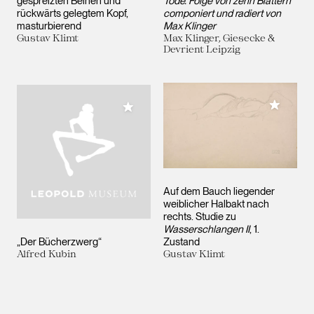
gespreizten Beinen und
Tode. Folge von zehn Blättern
rückwärts gelegtem Kopf,
componiert und radiert von
masturbierend
Max Klinger
Gustav Klimt
Max Klinger, Giesecke &
Devrient Leipzig
Meiner 
Meiner Sammlung hinzufügen
Auf dem Bauch liegender
weiblicher Halbakt nach
rechts. Studie zu
Wasserschlangen II
, 1.
„Der Bücherzwerg“
Zustand
Alfred Kubin
Gustav Klimt