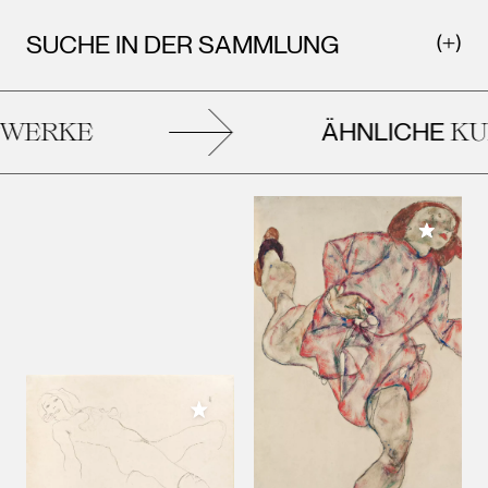
SUCHE IN DER SAMMLUNG
ÄHNLICHE
WERKE
KUN
Meiner 
Meiner Sammlung hinzufügen