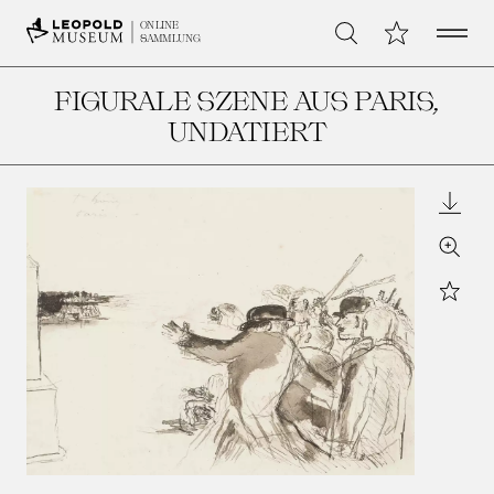
Open 
Meine Sammlu
ONLINE
Suche
SAMMLUNG
FIGURALE SZENE AUS PARIS
,
UNDATIERT
Downl
Zoom
Star