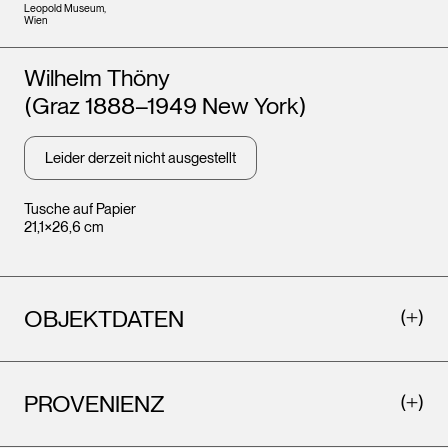
Leopold Museum,
Wien
Künstler*innen
Wilhelm Thöny
(Graz 1888–1949 New York)
Leider derzeit nicht ausgestellt
Tusche auf Papier
21,1×26,6 cm
OBJEKTDATEN
PROVENIENZ