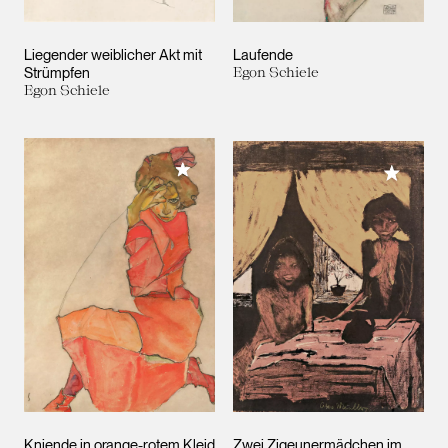
Liegender weiblicher Akt mit
Laufende
Strümpfen
Egon Schiele
Egon Schiele
Meiner Sammlung hinzufügen
Meiner 
Kniende in orange-rotem Kleid
Zwei Zigeunermädchen im