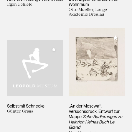
Egon Schiele
Wohnraum
Otto Mueller, Lange
Akademie Breslau
Meiner 
Meiner Sammlung hinzufügen
Selbst mit Schnecke
„An der Moscwa”,
Günter Grass
Versuchsdruck. Entwurf zur
Mappe
Zehn Radierungen zu
Heinrich Heines Buch Le
Grand