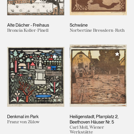
Alte Dächer - Freihaus
Schwäne
Broncia Koller-Pinell
Norbertine Bresslern-Roth
Meiner 
Meiner Sammlung hinzufügen
Denkmal im Park
Heiligenstadt, Pfarrplatz 2,
Franz von Zülow
Beethoven Häuser Nr. 5
Carl Moll, Wiener
Werkstätte