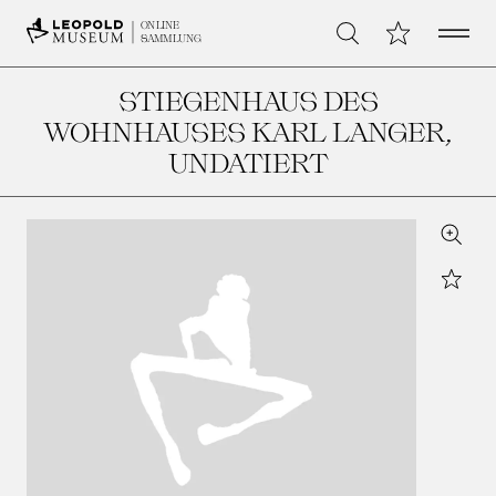
Open 
Meine Sammlu
ONLINE
Suche
SAMMLUNG
STIEGENHAUS DES
WOHNHAUSES KARL LANGER
,
UNDATIERT
Zoom
Star