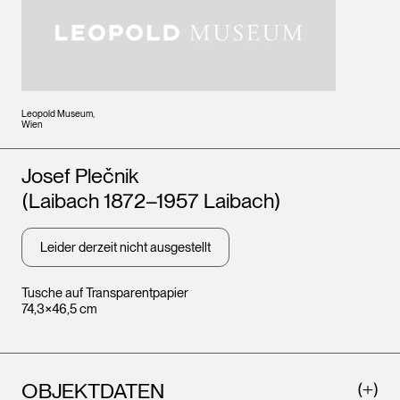
Leopold Museum,
Wien
Künstler*innen
Josef Plečnik
(Laibach 1872–1957 Laibach)
Leider derzeit nicht ausgestellt
Tusche auf Transparentpapier
74,3×46,5 cm
OBJEKTDATEN