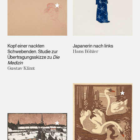
Meiner Sammlung hinzufügen
Kopf einer nackten
Japanerin nach links
Schwebenden. Studie zur
Hans Böhler
Übertragungsskizze zu
Die
Medizin
Gustav Klimt
Meiner 
Meiner Sammlung hinzufügen