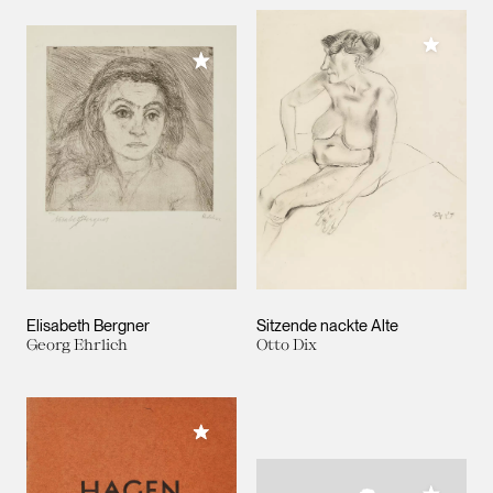
Meiner 
Meiner Sammlung hinzufügen
Elisabeth Bergner
Sitzende nackte Alte
Georg Ehrlich
Otto Dix
Meiner Sammlung hinzufügen