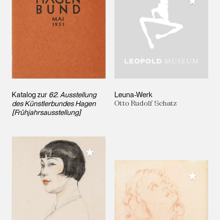
Meiner 
Katalog zur
62. Ausstellung
Leuna-Werk
des Künstlerbundes Hagen
Otto Rudolf Schatz
[Frühjahrsausstellung]
Meiner Sammlung hinzufügen
Meiner 