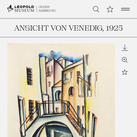
Open 
Meine Sammlu
ONLINE
Suche
SAMMLUNG
ANSICHT VON VENEDIG
, 1925
Downl
Zoom
Star