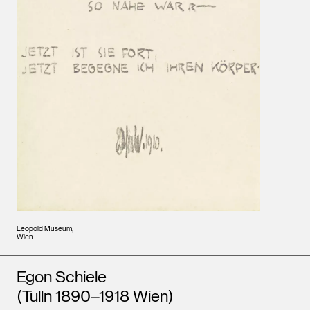
Leopold Museum,
Wien
Künstler*innen
Egon Schiele
(Tulln 1890–1918 Wien)