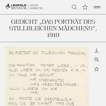
Open 
Meine Sammlu
ONLINE
Suche
SAMMLUNG
GEDICHT „DAS PORTRÄT DES
STILLBLEICHEN MÄDCHENS“
,
1910
Downl
Zoom
Star