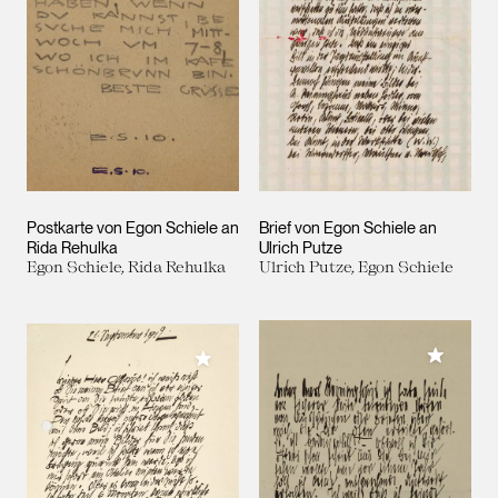
Postkarte von Egon Schiele an
Brief von Egon Schiele an
Rida Rehulka
Ulrich Putze
Egon Schiele, Rida Rehulka
Ulrich Putze, Egon Schiele
Meiner 
Meiner Sammlung hinzufügen