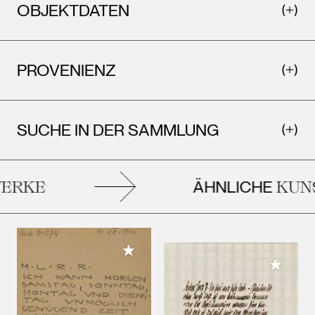
OBJEKTDATEN
PROVENIENZ
SUCHE IN DER SAMMLUNG
ÄHNLICHE
RKE
KUNS
Meiner Sammlung hinzufügen
Meiner 