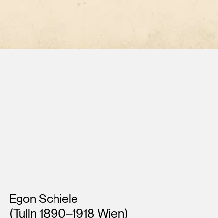
Künstler*innen
Egon Schiele
(Tulln 1890–1918 Wien)