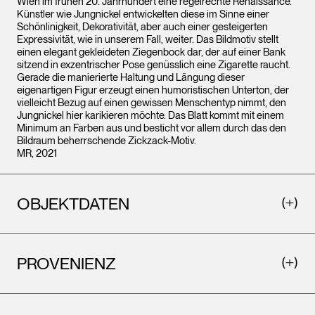
Wien im frühen 20. Jahrhundert eine regelrechte Renaissance.
Künstler wie Jungnickel entwickelten diese im Sinne einer
Schönlinigkeit, Dekorativität, aber auch einer gesteigerten
Expressivität, wie in unserem Fall, weiter. Das Bildmotiv stellt
einen elegant gekleideten Ziegenbock dar, der auf einer Bank
sitzend in exzentrischer Pose genüsslich eine Zigarette raucht.
Gerade die manierierte Haltung und Längung dieser
eigenartigen Figur erzeugt einen humoristischen Unterton, der
vielleicht Bezug auf einen gewissen Menschentyp nimmt, den
Jungnickel hier karikieren möchte. Das Blatt kommt mit einem
Minimum an Farben aus und besticht vor allem durch das den
Bildraum beherrschende Zickzack-Motiv.
MR, 2021
OBJEKTDATEN
PROVENIENZ