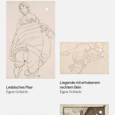
Meiner Sammlung hinzufügen
Meiner 
Liegende mit erhobenem
Lesbisches Paar
rechtem Bein
Egon Schiele
Egon Schiele
Meiner 