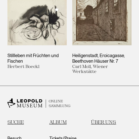
Meiner Sammlung hinzufügen
Stillleben mit Früchten und
Heiligenstadt, Eroicagasse,
Fischen
Beethoven Häuser Nr. 7
Herbert Boeckl
Carl Moll, Wiener
Werkstätte
ONLINE
SAMMLUNG
SUCHE
ALBUM
ÜBER UNS
Besuch
Tickets/Preise