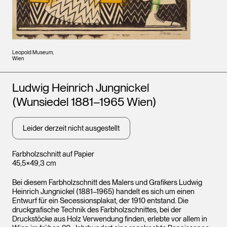
Leopold Museum,
Wien
Künstler*innen
Ludwig Heinrich Jungnickel
(Wunsiedel 1881–1965 Wien)
Leider derzeit nicht ausgestellt
Farbholzschnitt auf Papier
45,5×49,3 cm
Bei diesem Farbholzschnitt des Malers und Grafikers Ludwig
Heinrich Jungnickel (1881–1965) handelt es sich um einen
Entwurf für ein Secessionsplakat, der 1910 entstand. Die
druckgrafische Technik des Farbholzschnittes, bei der
Druckstöcke aus Holz Verwendung finden, erlebte vor allem in