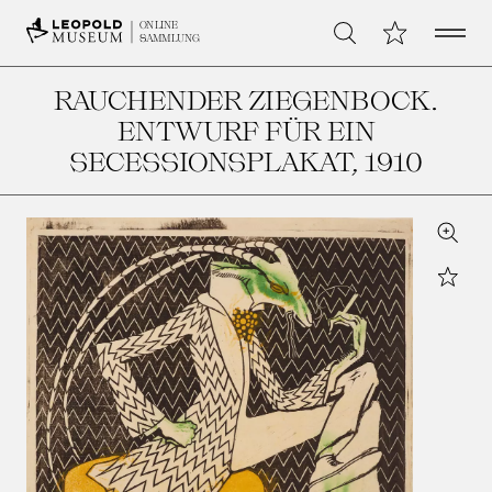
Open 
Meine Sammlu
ONLINE
Suche
SAMMLUNG
RAUCHENDER ZIEGENBOCK.
ENTWURF FÜR EIN
SECESSIONSPLAKAT
, 1910
Zoom
Star