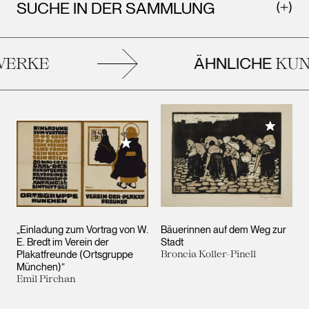
SUCHE IN DER SAMMLUNG
ÄHNLICHE
ERKE
KUN
Meiner 
Meiner Sammlung hinzufügen
„Einladung zum Vortrag von W.
Bäuerinnen auf dem Weg zur
E. Bredt im Verein der
Stadt
Plakatfreunde (Ortsgruppe
Broncia Koller-Pinell
München)”
Emil Pirchan