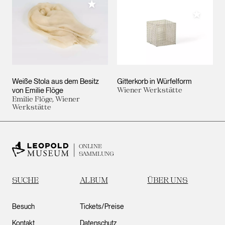
Meiner Sammlung hinzufügen
Meiner 
Weiße Stola aus dem Besitz
Gitterkorb in Würfelform
von Emilie Flöge
Wiener Werkstätte
Emilie Flöge, Wiener
Werkstätte
ONLINE
SAMMLUNG
SUCHE
ALBUM
ÜBER UNS
Besuch
Tickets/Preise
Kontakt
Datenschutz