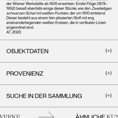
der Wiener Werkstätte ab 1905 erwerben. Emilie Flöge (1874–
1952) besaß ebenfalls einige dieser Stücke, wie den
Zweiteiligen
schwarzen Schal mit weißen Punkten
, der um 1910 entstand.
Dieser besteht aus einem fein plissierten Stoff mit eng
aneinanderliegenden weißen Kreisen, die in vertikalen Linien
angeordnet sind.
AT, 2023
OBJEKTDATEN
PROVENIENZ
SUCHE IN DER SAMMLUNG
ÄHNLICHE
ERKE
KUN