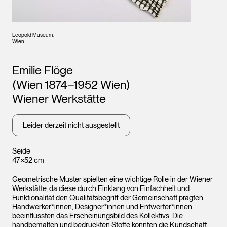
Leopold Museum,
Wien
Künstler*innen
Emilie Flöge
(Wien 1874–1952 Wien)
Wiener Werkstätte
Leider derzeit nicht ausgestellt
Seide
47×52 cm
Geometrische Muster spielten eine wichtige Rolle in der Wiener
Werkstätte, da diese durch Einklang von Einfachheit und
Funktionalität den Qualitätsbegriff der Gemeinschaft prägten.
Handwerker*innen, Designer*innen und Entwerfer*innen
beeinflussten das Erscheinungsbild des Kollektivs. Die
handbemalten und bedruckten Stoffe konnten die Kundschaft