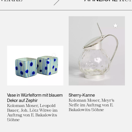
Meiner 
Meiner Sammlung hinzufügen
Vase in Würfelform mit blauem
Sherry-Kanne
Dekor auf Zephir
Koloman Moser, Meyr’s
Neffe im Auftrag von E.
Koloman Moser, Leopold
Bakalowits Söhne
Bauer, Joh. Lötz Witwe im
Auftrag von E. Bakalowits
Söhne