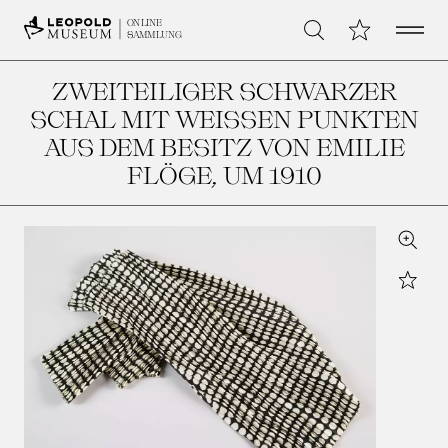
Open 
Meine Sammlu
ONLINE
Suche
SAMMLUNG
ZWEITEILIGER SCHWARZER
SCHAL MIT WEISSEN PUNKTEN A
US DEM BESITZ VON EMILIE F
LÖGE
, UM 1910
Zoom
Star