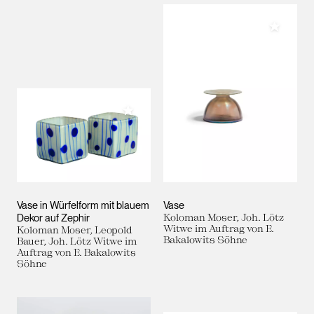
Meiner 
Meiner Sammlung hinzufügen
Vase in Würfelform mit blauem
Vase
Dekor auf Zephir
Koloman Moser, Joh. Lötz
Witwe im Auftrag von E.
Koloman Moser, Leopold
Bakalowits Söhne
Bauer, Joh. Lötz Witwe im
Auftrag von E. Bakalowits
Söhne