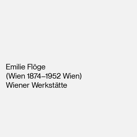
Künstler*innen
Emilie Flöge
(Wien 1874–1952 Wien)
Wiener Werkstätte