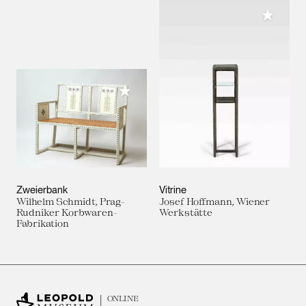
Meiner 
Meiner Sammlung hinzufügen
Zweierbank
Vitrine
Wilhelm Schmidt, Prag-
Josef Hoffmann, Wiener
Rudniker Korbwaren-
Werkstätte
Fabrikation
ONLINE