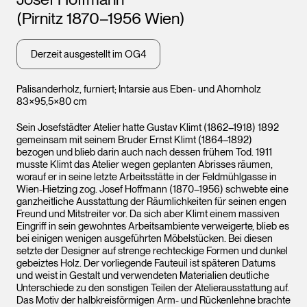
(Pirnitz 1870–1956 Wien)
Leopold Museum,
Leopo
Derzeit ausgestellt im OG4
Wien
Wien
Palisanderholz, furniert; Intarsie aus Eben- und Ahornholz
83×95,5×80 cm
Sein Josefstädter Atelier hatte Gustav Klimt (1862–1918) 1892
gemeinsam mit seinem Bruder Ernst Klimt (1864–1892)
bezogen und blieb darin auch nach dessen frühem Tod. 1911
musste Klimt das Atelier wegen geplanten Abrisses räumen,
worauf er in seine letzte Arbeitsstätte in der Feldmühlgasse in
Wien-Hietzing zog. Josef Hoffmann (1870–1956) schwebte eine
ganzheitliche Ausstattung der Räumlichkeiten für seinen engen
Freund und Mitstreiter vor. Da sich aber Klimt einem massiven
Eingriff in sein gewohntes Arbeitsambiente verweigerte, blieb es
bei einigen wenigen ausgeführten Möbelstücken. Bei diesen
setzte der Designer auf strenge rechteckige Formen und dunkel
gebeiztes Holz. Der vorliegende Fauteuil ist späteren Datums
und weist in Gestalt und verwendeten Materialien deutliche
Unterschiede zu den sonstigen Teilen der Atelierausstattung auf.
Das Motiv der halbkreisförmigen Arm- und Rückenlehne brachte