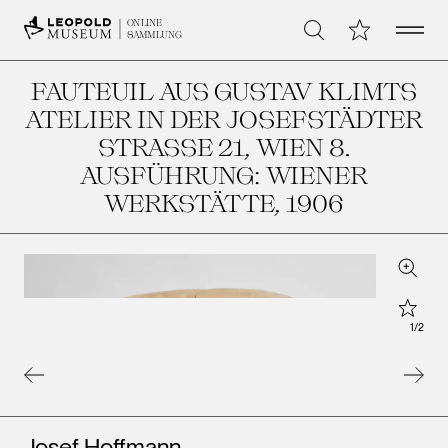
Open 
Meine Sammlu
ONLINE
Suche
SAMMLUNG
FAUTEUIL AUS GUSTAV KLIMTS
ATELIER IN DER JOSEFSTÄDTER
STRASSE 21, WIEN 8. A
USFÜHRUNG: WIENER W
ERKSTÄTTE
, 1906
Zoom
Star
1
/
2
Künstler*innen
Josef Hoffmann