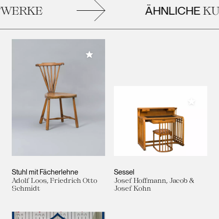
ÄHNLICHE
WERKE
KU
Meiner Sammlung hinzufügen
Meiner 
Stuhl mit Fächerlehne
Sessel
Adolf Loos, Friedrich Otto
Josef Hoffmann, Jacob &
Schmidt
Josef Kohn