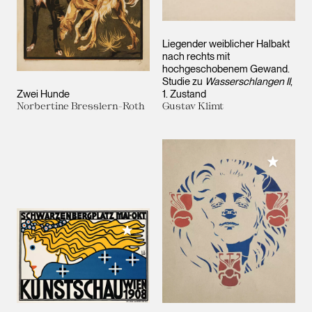
Liegender weiblicher Halbakt
nach rechts mit
hochgeschobenem Gewand.
Studie zu
Wasserschlangen II
,
Zwei Hunde
1. Zustand
Norbertine Bresslern-Roth
Gustav Klimt
Meiner 
Meiner Sammlung hinzufügen