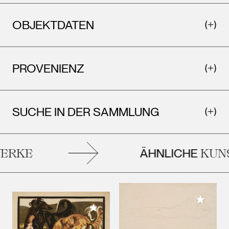
OBJEKTDATEN
PROVENIENZ
SUCHE IN DER SAMMLUNG
ÄHNLICHE
RKE
KUNS
Meiner 
Meiner Sammlung hinzufügen