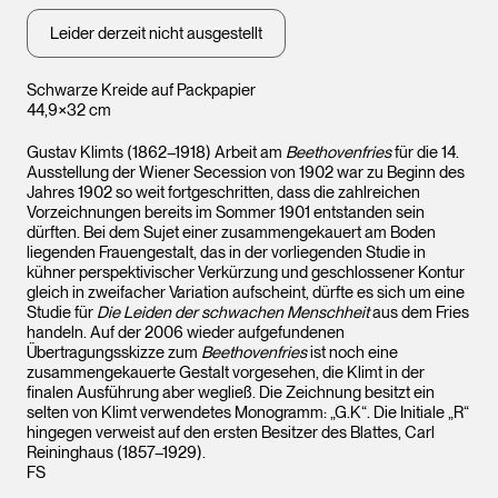
Leider derzeit nicht ausgestellt
Schwarze Kreide auf Packpapier
44,9×32 cm
Gustav Klimts (1862–1918) Arbeit am
Beethovenfries
für die 14.
Ausstellung der Wiener Secession von 1902 war zu Beginn des
Jahres 1902 so weit fortgeschritten, dass die zahlreichen
Vorzeichnungen bereits im Sommer 1901 entstanden sein
dürften. Bei dem Sujet einer zusammengekauert am Boden
liegenden Frauengestalt, das in der vorliegenden Studie in
kühner perspektivischer Verkürzung und geschlossener Kontur
gleich in zweifacher Variation aufscheint, dürfte es sich um eine
Studie für
Die Leiden der schwachen Menschheit
aus dem Fries
handeln. Auf der 2006 wieder aufgefundenen
Übertragungsskizze zum
Beethovenfries
ist noch eine
zusammengekauerte Gestalt vorgesehen, die Klimt in der
finalen Ausführung aber wegließ. Die Zeichnung besitzt ein
selten von Klimt verwendetes Monogramm: „G.K“. Die Initiale „R“
hingegen verweist auf den ersten Besitzer des Blattes, Carl
Reininghaus (1857–1929).
FS