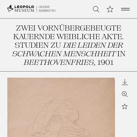
Open 
Meine Sammlu
ONLINE
Suche
SAMMLUNG
ZWEI VORNÜBERGEBEUGTE
KAUERNDE WEIBLICHE AKTE.
STUDIEN ZU
DIE LEIDEN DER
SCHWACHEN MENSCHHEIT
IN
BEETHOVENFRIES
, 1901
Downl
Zoom
Star