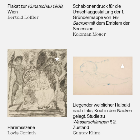
Plakat zur
Kunstschau 1908
,
Schablonendruck für die
Wien
Umschlaggestaltung der 1.
Bertold Löffler
Gründermappe von
Ver
Sacrum
mit dem Emblem der
Secession
Koloman Moser
Meiner Sammlung hinzufügen
Meiner 
Liegender weiblicher Halbakt
nach links, Kopf in den Nacken
gelegt. Studie zu
Wasserschlangen II
, 2.
Haremsszene
Zustand
Lovis Corinth
Gustav Klimt