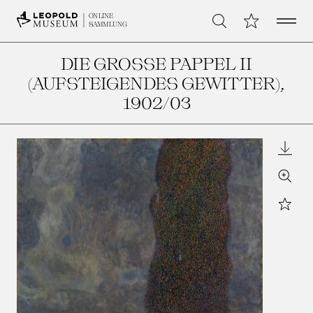
Open 
Meine Sammlu
ONLINE
Suche
SAMMLUNG
DIE GROSSE PAPPEL II (
AUFSTEIGENDES GEWITTER)
,
1902/03
Downl
Zoom
Star