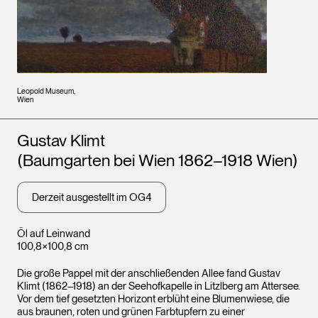
Leopold Museum,
Wien
Künstler*innen
Gustav Klimt
(Baumgarten bei Wien 1862–1918 Wien)
Derzeit ausgestellt im OG4
Öl auf Leinwand
100,8×100,8 cm
Die große Pappel mit der anschließenden Allee fand Gustav
Klimt (1862–1918) an der Seehofkapelle in Litzlberg am Attersee.
Vor dem tief gesetzten Horizont erblüht eine Blumenwiese, die
aus braunen, roten und grünen Farbtupfern zu einer