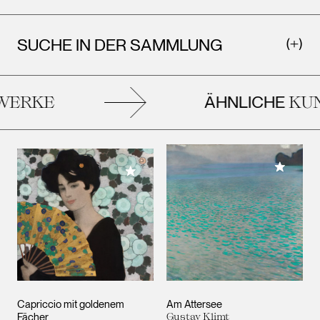
SUCHE IN DER SAMMLUNG
ÄHNLICHE
ERKE
KUN
Meiner 
Meiner Sammlung hinzufügen
Capriccio mit goldenem
Am Attersee
Fächer
Gustav Klimt