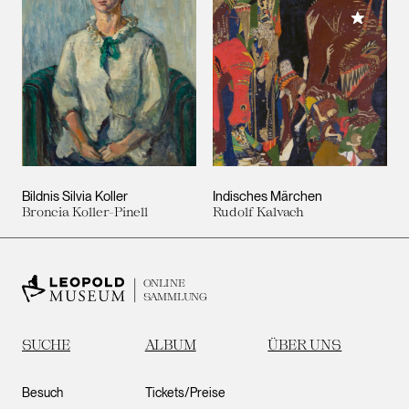
Meiner 
Bildnis Silvia Koller
Indisches Märchen
Broncia Koller-Pinell
Rudolf Kalvach
ONLINE
SAMMLUNG
SUCHE
ALBUM
ÜBER UNS
Besuch
Tickets/Preise