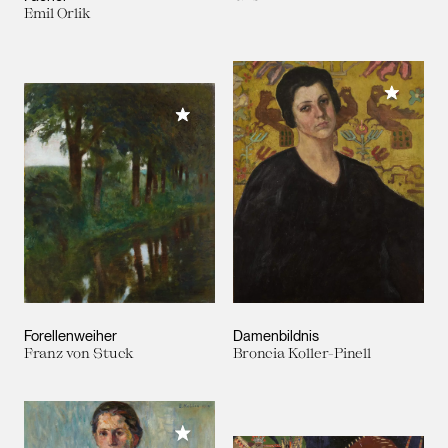
Emil Orlik
Meiner 
Meiner Sammlung hinzufügen
Forellenweiher
Damenbildnis
Franz von Stuck
Broncia Koller-Pinell
Meiner Sammlung hinzufügen