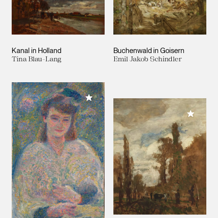
Kanal in Holland
Buchenwald in Goisern
Tina Blau-Lang
Emil Jakob Schindler
Meiner Sammlung hinzufügen
Meiner 