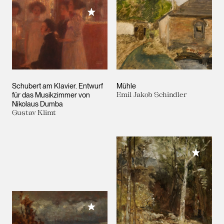
Meiner Sammlung hinzufügen
Schubert am Klavier. Entwurf
Mühle
für das Musikzimmer von
Emil Jakob Schindler
Nikolaus Dumba
Gustav Klimt
Meiner 
Meiner Sammlung hinzufügen