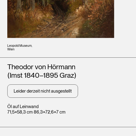
Leopold Museum,
Wien
Künstler*innen
Theodor von Hörmann
(Imst 1840–1895 Graz)
Leider derzeit nicht ausgestellt
Öl auf Leinwand
71,5×58,3 cm 86,3×72,6×7 cm