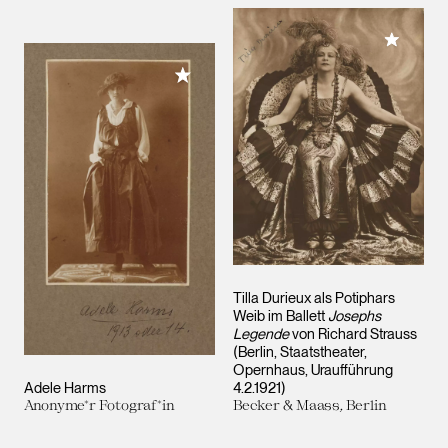
Meiner 
Meiner Sammlung hinzufügen
Tilla Durieux als Potiphars
Weib im Ballett
Josephs
Legende
von Richard Strauss
(Berlin, Staatstheater,
Opernhaus, Uraufführung
Adele Harms
4.2.1921)
Anonyme*r Fotograf*in
Becker & Maass, Berlin