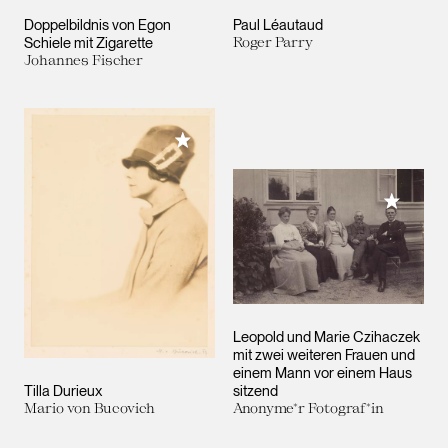
Doppelbildnis von Egon
Paul Léautaud
Schiele mit Zigarette
Roger Parry
Johannes Fischer
Meiner Sammlung hinzufügen
Meiner 
Leopold und Marie Czihaczek
mit zwei weiteren Frauen und
einem Mann vor einem Haus
Tilla Durieux
sitzend
Mario von Bucovich
Anonyme*r Fotograf*in