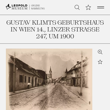
Open 
Meine Sammlu
ONLINE
Suche
SAMMLUNG
GUSTAV KLIMTS GEBURTSHAUS
IN WIEN 14., LINZER STRASSE 2
47
, UM 1900
Zoom
Star