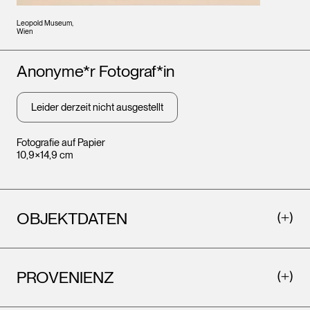
Leopold Museum,
Wien
Künstler*innen
Anonyme*r Fotograf*in
Leider derzeit nicht ausgestellt
Fotografie auf Papier
10,9×14,9 cm
OBJEKTDATEN
PROVENIENZ