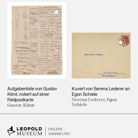
Meiner Sammlung hinzufügen
Meiner 
Aufgabenliste von Gustav
Kuvert von Serena Lederer an
Klimt, notiert auf einer
Egon Schiele
Feldpostkarte
Serena Lederer, Egon
Schiele
Gustav Klimt
ONLINE
SAMMLUNG