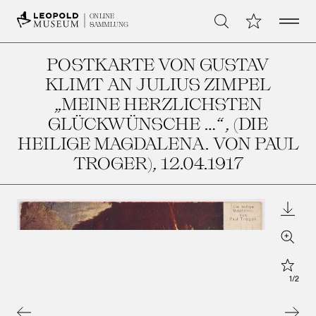
Open 
Meine Sammlu
ONLINE
Suche
SAMMLUNG
POSTKARTE VON GUSTAV
KLIMT AN JULIUS ZIMPEL
„MEINE HERZLICHSTEN
GLÜCKWÜNSCHE …“, (DIE
HEILIGE MAGDALENA. VON PAUL
TROGER)
, 12.04.1917
Downl
Zoom
Star
1
/
2