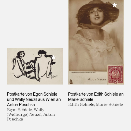
Meiner 
Meiner Sammlung hinzufügen
Postkarte von Egon Schiele
Postkarte von Edith Schiele an
und Wally Neuzil aus Wien an
Marie Schiele
Anton Peschka
Edith Schiele, Marie Schiele
Egon Schiele, Wally
(Walburga) Neuzil, Anton
Peschka