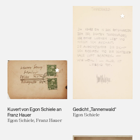
Meiner 
Meiner Sammlung hinzufügen
Kuvert von Egon Schiele an
Gedicht „Tannenwald“
Franz Hauer
Egon Schiele
Egon Schiele, Franz Hauer