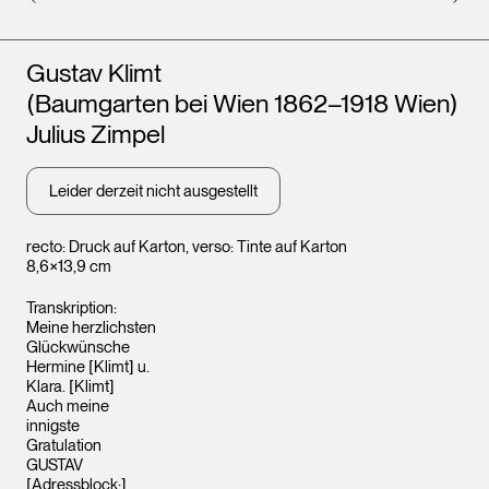
Künstler*innen
Gustav Klimt
Leopo
Leopold Museum,
(Baumgarten bei Wien 1862–1918 Wien)
Wien
Wien
Julius Zimpel
Leider derzeit nicht ausgestellt
recto: Druck auf Karton, verso: Tinte auf Karton
8,6×13,9 cm
Transkription:
Meine herzlichsten
Glückwünsche
Hermine [Klimt] u.
Klara. [Klimt]
Auch meine
innigste
Gratulation
GUSTAV
[Adressblock:]