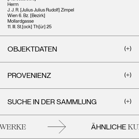
Herrn
J. J. R. [Julius Julius Rudolf] Zimpel
Wien 6. Bz. [Bezirk]
Mollardgasse
11. III. St.[ock] Th[ür] 25
OBJEKTDATEN
PROVENIENZ
SUCHE IN DER SAMMLUNG
ÄHNLICHE
ERKE
KUN