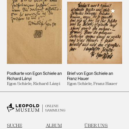
Meiner 
Postkarte von Egon Schiele an
Brief von Egon Schiele an
Richard Lányi
Franz Hauer
Egon Schiele, Richard Lányi
Egon Schiele, Franz Hauer
ONLINE
SAMMLUNG
SUCHE
ALBUM
ÜBER UNS