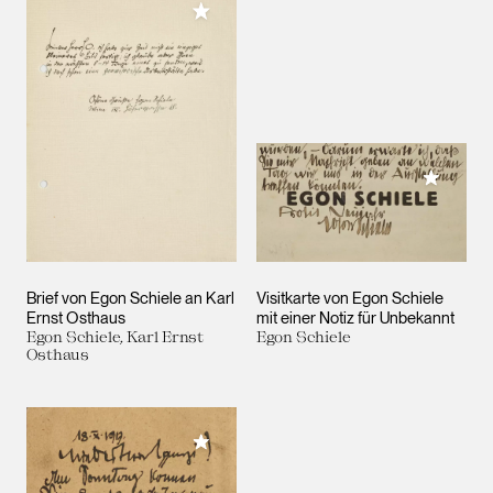
Meiner Sammlung hinzufügen
Meiner 
Brief von Egon Schiele an Karl
Visitkarte von Egon Schiele
Ernst Osthaus
mit einer Notiz für Unbekannt
Egon Schiele, Karl Ernst
Egon Schiele
Osthaus
Meiner Sammlung hinzufügen