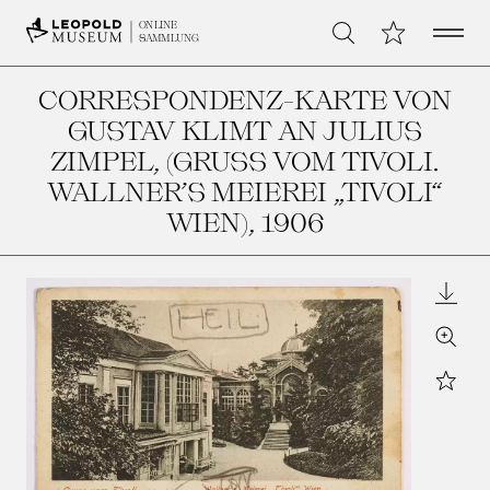
Open 
Meine Sammlu
ONLINE
Suche
SAMMLUNG
CORRESPONDENZ-KARTE VON
GUSTAV KLIMT AN JULIUS
ZIMPEL, (GRUSS VOM TIVOLI.
WALLNER’S MEIEREI „TIVOLI“
WIEN)
, 1906
Downl
Zoom
Star