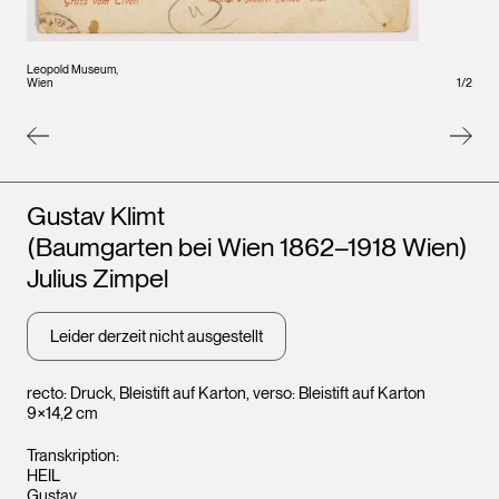
Leopo
Leopold Museum,
Wien
Wien
1
/
2
Künstler*innen
Gustav Klimt
(Baumgarten bei Wien 1862–1918 Wien)
Julius Zimpel
Leider derzeit nicht ausgestellt
recto: Druck, Bleistift auf Karton, verso: Bleistift auf Karton
9×14,2 cm
Transkription:
HEIL
Gustav