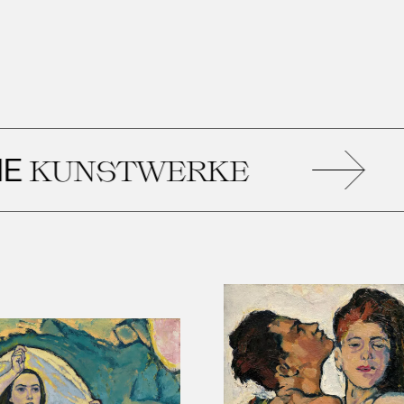
ÄH
NSTWERKE