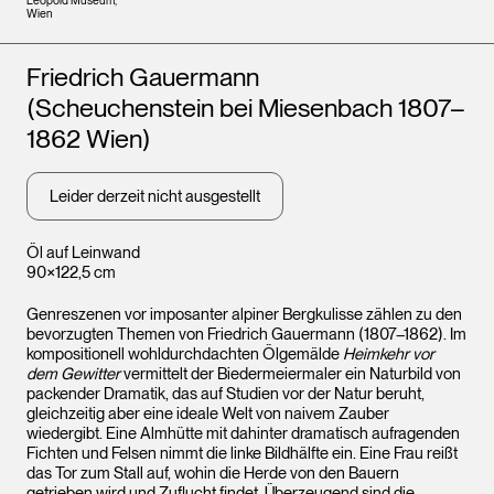
Leopold Museum,
Wien
Künstler*innen
Friedrich Gauermann
(Scheuchenstein bei Miesenbach 1807–
1862 Wien)
Leider derzeit nicht ausgestellt
Öl auf Leinwand
90×122,5 cm
Genreszenen vor imposanter alpiner Bergkulisse zählen zu den
bevorzugten Themen von Friedrich Gauermann (1807–1862). Im
kompositionell wohldurchdachten Ölgemälde
Heimkehr vor
dem Gewitter
vermittelt der Biedermeiermaler ein Naturbild von
packender Dramatik, das auf Studien vor der Natur beruht,
gleichzeitig aber eine ideale Welt von naivem Zauber
wiedergibt. Eine Almhütte mit dahinter dramatisch aufragenden
Fichten und Felsen nimmt die linke Bildhälfte ein. Eine Frau reißt
das Tor zum Stall auf, wohin die Herde von den Bauern
getrieben wird und Zuflucht findet. Überzeugend sind die