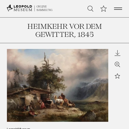
Open 
Meine Sammlu
ONLINE
Suche
SAMMLUNG
HEIMKEHR VOR DEM
GEWITTER
, 1845
Downl
Zoom
Star