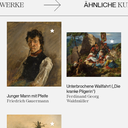
ÄHNLICHE
ERKE
KUN
Meiner Sammlung hinzufügen
Meiner 
Unterbrochene Wallfahrt („Die
kranke Pilgerin“)
Junger Mann mit Pfeife
Ferdinand Georg
Friedrich Gauermann
Waldmüller
Meiner Sammlung hinzufügen