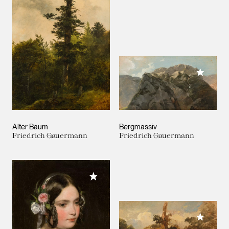
Meiner 
Alter Baum
Bergmassiv
Friedrich Gauermann
Friedrich Gauermann
Meiner Sammlung hinzufügen
Meiner 