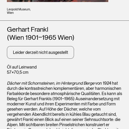
Leopold Museum,
Wien
Künstler*innen
Gerhart Frankl
(Wien 1901‒1965 Wien)
Leider derzeit nicht ausgestellt
Öl auf Leinwand
57×70,5 cm
Dächer mit Schornsteinen, im Hintergrund Berge
von 1924 hat
durch die kontrastreichen komplementären, aber harmonischen
Farbakkorde besondere atmosphärische Qualitäten. Es kann als
Beleg für Gerhart Frankls (1901‒1965) Auseinandersetzung mit
moderner Kunst und ihren Experimenten mit Farbe und Form
gesehen werden. Auf Höhe der Dächer, welche vom
vergehenden Abendlicht bereits in kühles Blau getaucht sind,
gewährt Frankl einen Blick auf einen seiner Sehnsuchtsorte: die
Alpen. Mit sichtbaren breiten Pinselstrichen konstruiert er