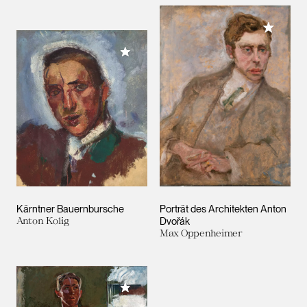
Meiner 
Meiner Sammlung hinzufügen
Kärntner Bauernbursche
Porträt des Architekten Anton
Anton Kolig
Dvořák
Max Oppenheimer
Meiner Sammlung hinzufügen