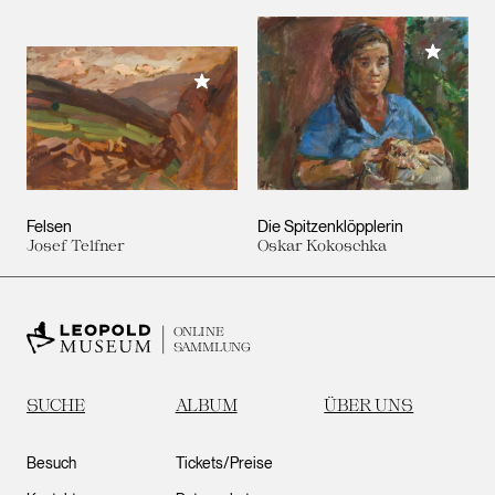
Meiner 
Meiner Sammlung hinzufügen
Felsen
Die Spitzenklöpplerin
Josef Telfner
Oskar Kokoschka
ONLINE
SAMMLUNG
SUCHE
ALBUM
ÜBER UNS
Besuch
Tickets/Preise