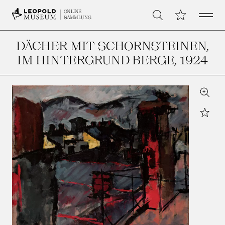
Open 
Meine Sammlu
ONLINE
Suche
SAMMLUNG
DÄCHER MIT SCHORNSTEINEN,
IM HINTERGRUND BERGE
, 1924
Zoom
Star