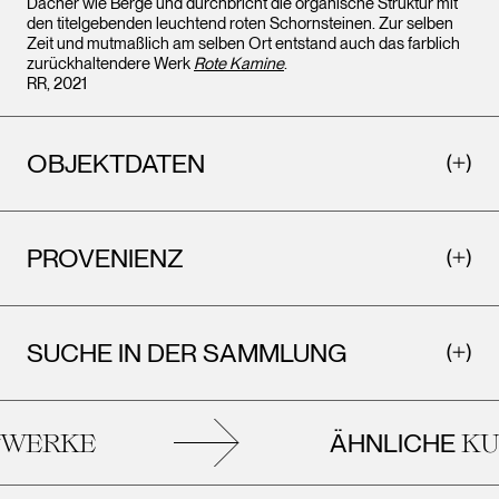
Dächer wie Berge und durchbricht die organische Struktur mit
den titelgebenden leuchtend roten Schornsteinen. Zur selben
Zeit und mutmaßlich am selben Ort entstand auch das farblich
zurückhaltendere Werk
Rote Kamine
.
RR, 2021
OBJEKTDATEN
PROVENIENZ
SUCHE IN DER SAMMLUNG
ÄHNLICHE
ERKE
KUN