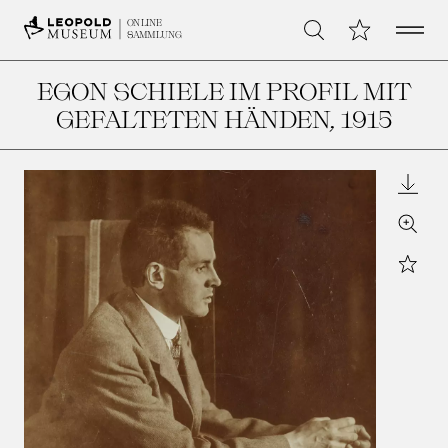
Open 
Meine Sammlu
ONLINE
Suche
SAMMLUNG
EGON SCHIELE IM PROFIL MIT
GEFALTETEN HÄNDEN
, 1915
Downl
Zoom
Star