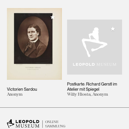
Meiner Sammlung hinzufügen
Meiner 
Postkarte: Richard Gerstl im
Victorien Sardou
Atelier mit Spiegel
Anonym
Willy Hlosta, Anonym
ONLINE
SAMMLUNG