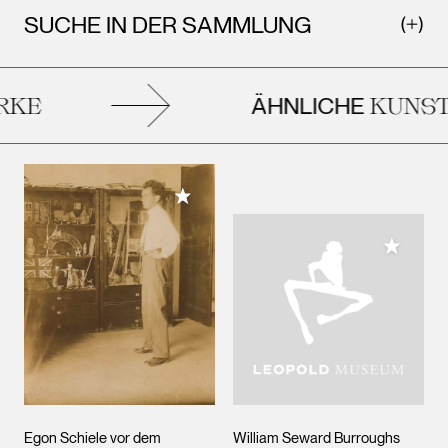
SUCHE IN DER SAMMLUNG
ÄHNLICHE
KE
KUNST
Meiner Sammlung hinzufügen
Meiner 
Egon Schiele vor dem
William Seward Burroughs