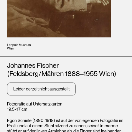
Leopold Museum,
Wien
Künstler*innen
Johannes Fischer
(Feldsberg/Mähren 1888–1955 Wien)
Leider derzeit nicht ausgestellt
Fotografie auf Untersatzkarton
19,5×17 cm
Egon Schiele (1890–1918) ist auf der vorliegenden Fotografie im
Profil und auf einem Stuhl sitzend zu sehen, seine Unterarme
stützt er auf der linken Armlehne ab, die Finger sind ineinander