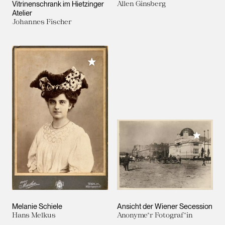
Vitrinenschrank im Hietzinger
Allen Ginsberg
Atelier
Johannes Fischer
Meiner Sammlung hinzufügen
Meiner 
Melanie Schiele
Ansicht der Wiener Secession
Hans Melkus
Anonyme*r Fotograf*in