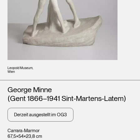
Leopold Museum,
Wien
Künstler*innen
George Minne
(Gent 1866–1941 Sint-Martens-Latem)
Derzeit ausgestellt im OG3
Carrara-Marmor
67,5×54×23,8 cm