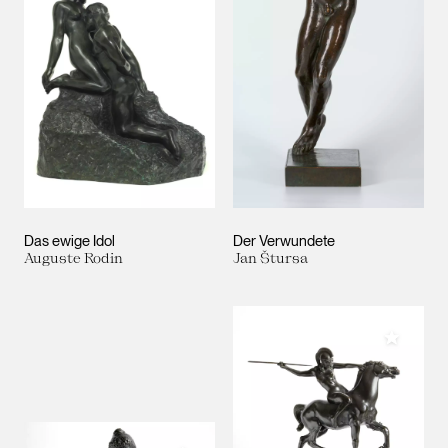
Das ewige Idol
Der Verwundete
Auguste Rodin
Jan Štursa
Meiner 