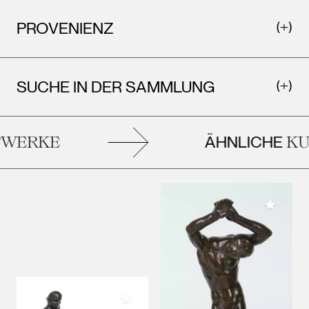
PROVENIENZ
SUCHE IN DER SAMMLUNG
ÄHNLICHE
WERKE
KU
Meiner 
Meiner Sammlung hinzufügen