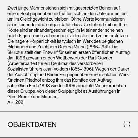
Zwei junge Männer stehen sich mit gespreizten Beinen auf
einem Boot gegenüber und halten sich an den Unterarmen fest,
um im Gleichgewicht zu bleiben. Ohne Worte kommunizieren
sie miteinander und sorgen dafür, dass sie stehen bleiben. Ihre
Köpfe sind aneinandergeschmiegt, im Miteinander scheinen
beide Figuren sich zu brauchen, zu trösten und zu unterstützen.
Die hagere Körperlichkeit ist typisch im Werk des belgischen
Bildhauers und Zeichners George Minne (1866–1941). Die
Skulptur stellt den Entwurf für seinen ersten öffentlichen Auftrag
dar. 1896 gewann er den Wettbewerb der Parti Ouvrier
(Arbeiterpartei) für ein Denkmal des verstorbenen
Sozialistenführers Jean Volders (1855–1896). Wegen der Dauer
der Ausführung und Bedenken gegenüber einem solchen Werk
für einen Friedhof entzog ihm das Komitee den Auftrag
schließlich Ende 1898 wieder. 1909 arbeitete Minne erneut an
dieser Gruppe. Von dieser Skulptur gibt es Ausführungen in
Gips, Bronze und Marmor.
AK, 2021
OBJEKTDATEN