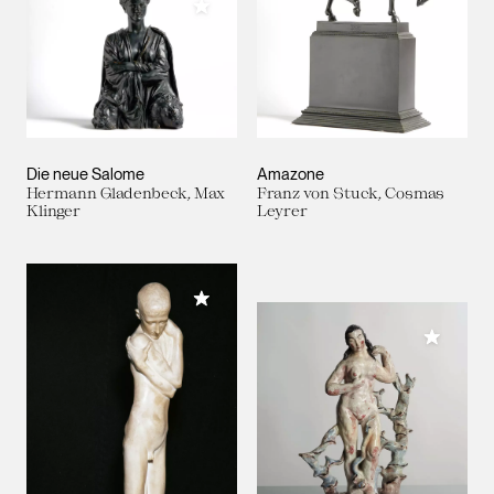
Meiner Sammlung hinzufügen
Die neue Salome
Amazone
Hermann Gladenbeck, Max
Franz von Stuck, Cosmas
Klinger
Leyrer
Meiner Sammlung hinzufügen
Meiner 