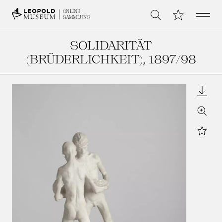
Open 
Meine Sammlu
ONLINE
Suche
SAMMLUNG
SOLIDARITÄT
(BRÜDERLICHKEIT)
, 1897/98
Downl
Zoom
Star