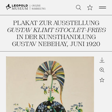
Open 
Meine Sammlu
ONLINE
Suche
SAMMLUNG
PLAKAT ZUR AUSSTELLUNG
GUSTAV KLIMT STOCLET-FRIES
IN DER KUNSTHANDLUNG
GUSTAV NEBEHAY
, JUNI 1920
Downl
Zoom
Star