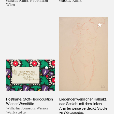
Gustav Klimt, Secession
Gustav Klimt
Wien
Meiner 
Meiner Sammlung hinzufügen
Postkarte: Stoff-Reproduktion
Liegender weiblicher Halbakt,
Wiener Werstätte
das Gesicht mit dem linken
Wilhelm Jonasch, Wiener
Arm teilweise verdeckt. Studie
Werkstätte
zu
Die Jungfrau