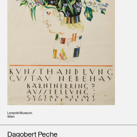
Leopold Museum,
Wien
Künstler*innen
Dagobert Peche