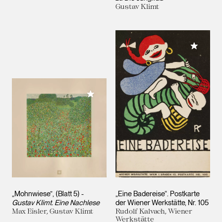
Gustav Klimt
Meiner 
Meiner Sammlung hinzufügen
„Mohnwiese”, (Blatt 5) -
„Eine Badereise“. Postkarte
Gustav Klimt. Eine Nachlese
der Wiener Werkstätte, Nr. 105
Max Eisler, Gustav Klimt
Rudolf Kalvach, Wiener
Werkstätte