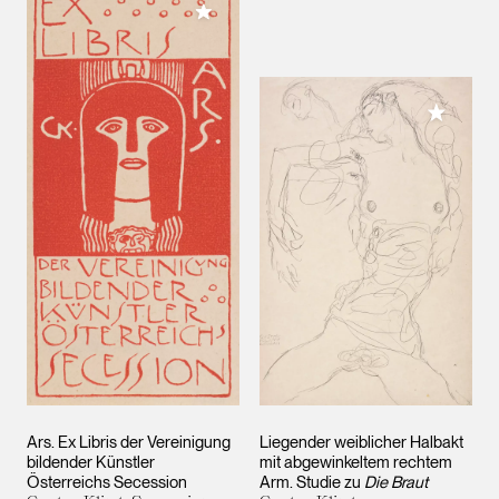
Meiner Sammlung hinzufügen
Meiner 
Ars. Ex Libris der Vereinigung
Liegender weiblicher Halbakt
bildender Künstler
mit abgewinkeltem rechtem
Österreichs Secession
Arm. Studie zu
Die Braut