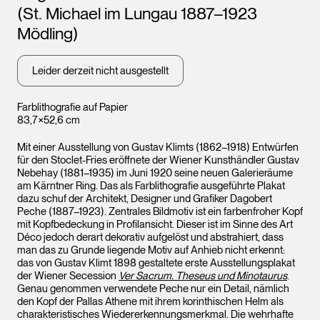
(St. Michael im Lungau 1887–1923
Mödling)
Leider derzeit nicht ausgestellt
Farblithografie auf Papier
83,7×52,6 cm
Mit einer Ausstellung von Gustav Klimts (1862–1918) Entwürfen
für den Stoclet-Fries eröffnete der Wiener Kunsthändler Gustav
Nebehay (1881–1935) im Juni 1920 seine neuen Galerieräume
am Kärntner Ring. Das als Farblithografie ausgeführte Plakat
dazu schuf der Architekt, Designer und Grafiker Dagobert
Peche (1887–1923). Zentrales Bildmotiv ist ein farbenfroher Kopf
mit Kopfbedeckung in Profilansicht. Dieser ist im Sinne des Art
Déco jedoch derart dekorativ aufgelöst und abstrahiert, dass
man das zu Grunde liegende Motiv auf Anhieb nicht erkennt:
das von Gustav Klimt 1898 gestaltete erste Ausstellungsplakat
der Wiener Secession
Ver Sacrum. Theseus und Minotaurus
.
Genau genommen verwendete Peche nur ein Detail, nämlich
den Kopf der Pallas Athene mit ihrem korinthischen Helm als
charakteristisches Wiedererkennungsmerkmal. Die wehrhafte