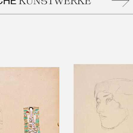
ÄH
NSTWERKE