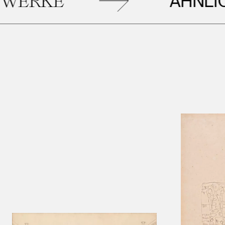
ÄHNLICHE
E
KU