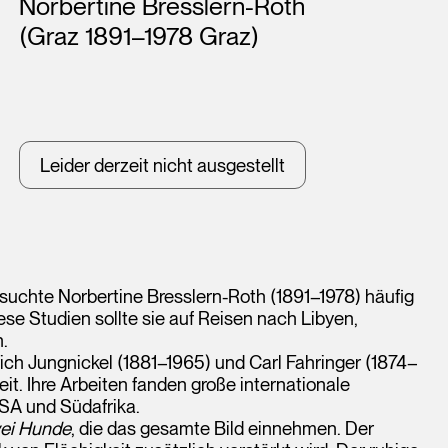
Künstler*innen
Norbertine Bresslern-Roth
(Graz 1891–1978 Graz)
Leider derzeit nicht ausgestellt
esuchte Norbertine Bresslern-Roth (1891–1978) häufig
se Studien sollte sie auf Reisen nach Libyen,
.
ich Jungnickel (1881–1965) und Carl Fahringer (1874–
t. Ihre Arbeiten fanden große internationale
SA und Südafrika.
ei Hunde
, die das gesamte Bild einnehmen. Der