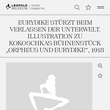
Open 
Meine Sammlu
ONLINE
Suche
SAMMLUNG
EURYDIKE STÜRZT BEIM
VERLASSEN DER UNTERWELT.
ILLUSTRATION ZU
KOKOSCHKAS BÜHNENSTÜCK
„ORPHEUS UND EURYDIKE“
, 1918
Zoom
Star