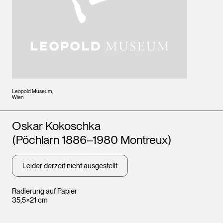
Leopold Museum,
Wien
Künstler*innen
Oskar Kokoschka
(Pöchlarn 1886–1980 Montreux)
Leider derzeit nicht ausgestellt
Radierung auf Papier
35,5×21 cm