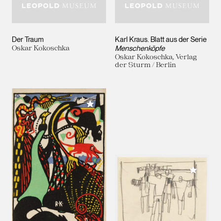
Der Traum
Karl Kraus. Blatt aus der Serie
Oskar Kokoschka
Menschenköpfe
Oskar Kokoschka, Verlag
der Sturm / Berlin
Meiner Sammlung hinzufügen
Meiner 