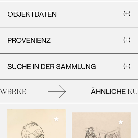
OBJEKTDATEN
PROVENIENZ
SUCHE IN DER SAMMLUNG
ÄHNLICHE
WERKE
KU
Meiner Sammlung hinzufügen
Meiner 