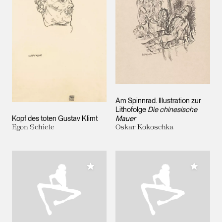
Am Spinnrad. Illustration zur
Lithofolge
Die chinesische
Kopf des toten Gustav Klimt
Mauer
Egon Schiele
Oskar Kokoschka
Meiner Sammlung hinzufügen
Meiner 