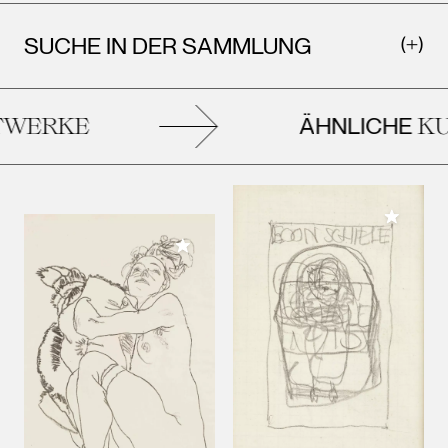
SUCHE IN DER SAMMLUNG
ÄHNLICHE
WERKE
KU
Meiner 
Meiner Sammlung hinzufügen