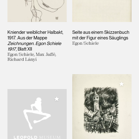
Kniender weiblicher Halbakt,
Seite aus einem Skizzenbuch
1917. Aus der Mappe
mit der Figur eines Säuglings
Zeichnungen. Egon Schiele
Egon Schiele
1917
, Blatt XII
Egon Schiele, Max Jaffé,
Richard Lányi
Meiner 
Meiner Sammlung hinzufügen