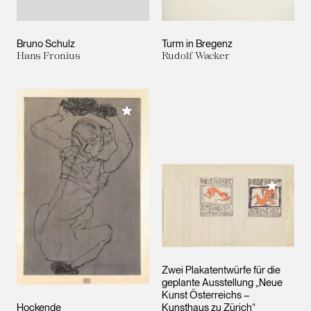
Bruno Schulz
Turm in Bregenz
Hans Fronius
Rudolf Wacker
Meiner Sammlung hinzufügen
Meiner 
Zwei Plakatentwürfe für die
geplante Ausstellung „Neue
Kunst Österreichs –
Hockende
Kunsthaus zu Zürich“