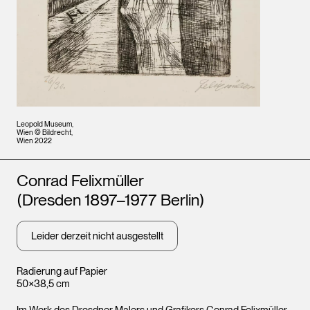
Leopold Museum,
Wien © Bildrecht,
Wien 2022
Künstler*innen
Conrad Felixmüller
(Dresden 1897–1977 Berlin)
Leider derzeit nicht ausgestellt
Radierung auf Papier
50×38,5 cm
Im Werk des Dresdner Malers und Grafikers Conrad Felixmüller