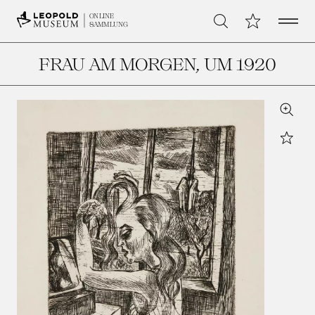
Open 
Meine Sammlu
ONLINE
Suche
SAMMLUNG
FRAU AM MORGEN
, UM 1920
Zoom
Star