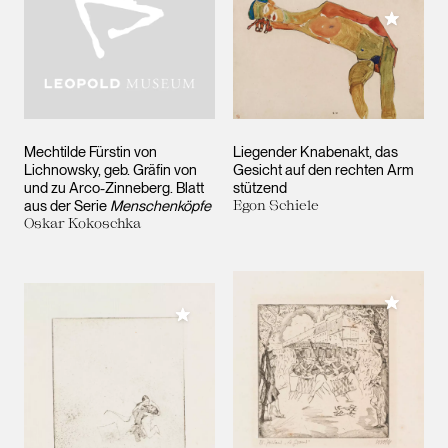
Meiner 
Mechtilde Fürstin von
Liegender Knabenakt, das
Lichnowsky, geb. Gräfin von
Gesicht auf den rechten Arm
und zu Arco-Zinneberg. Blatt
stützend
aus der Serie
Menschenköpfe
Egon Schiele
Oskar Kokoschka
Meiner 
Meiner Sammlung hinzufügen