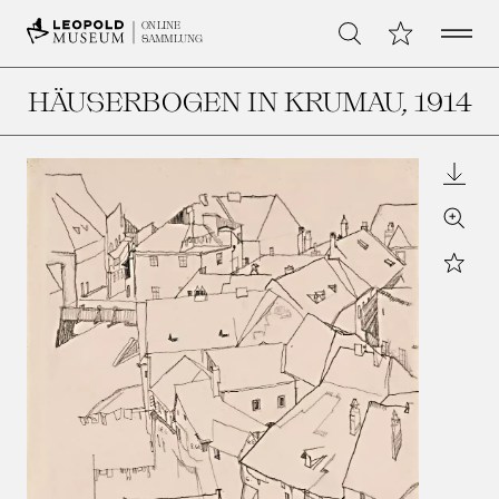
Open 
Meine Sammlu
ONLINE
Suche
SAMMLUNG
HÄUSERBOGEN IN KRUMAU
, 1914
Downl
Zoom
Star