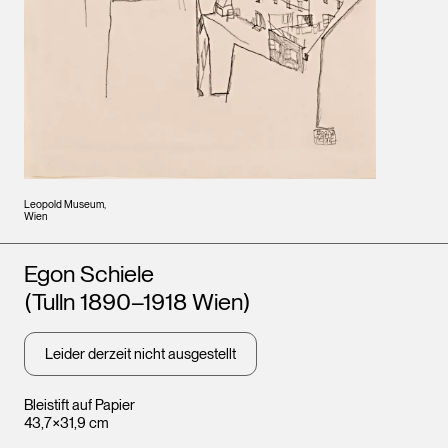
Leopold Museum,
Wien
Künstler*innen
Egon Schiele
(Tulln 1890–1918 Wien)
Leider derzeit nicht ausgestellt
Bleistift auf Papier
43,7×31,9 cm