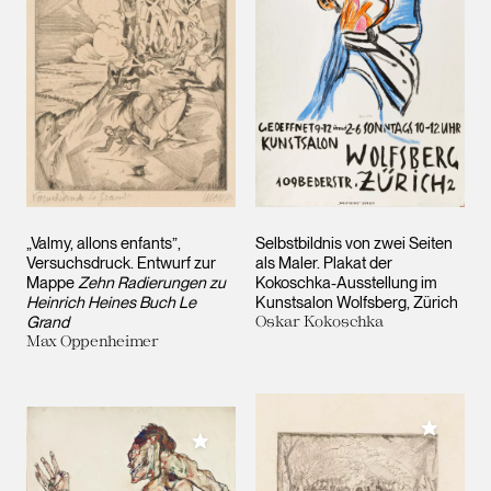
„Valmy, allons enfants”,
Selbstbildnis von zwei Seiten
Versuchsdruck. Entwurf zur
als Maler. Plakat der
Mappe
Zehn Radierungen zu
Kokoschka-Ausstellung im
Heinrich Heines Buch Le
Kunstsalon Wolfsberg, Zürich
Grand
Oskar Kokoschka
Max Oppenheimer
Meiner 
Meiner Sammlung hinzufügen