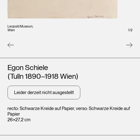
Leopo
Leopold Museum,
Wien
Wien
1
/
2
Künstler*innen
Egon Schiele
(Tulln 1890–1918 Wien)
Leider derzeit nicht ausgestellt
recto: Schwarze Kreide auf Papier, verso: Schwarze Kreide auf
Papier
26×27,2 cm