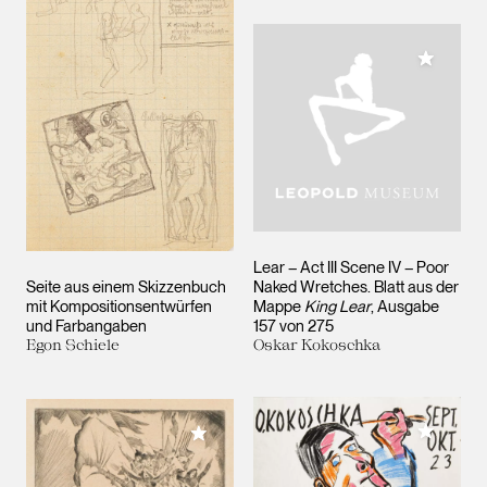
Meiner 
Lear – Act III Scene IV – Poor
Seite aus einem Skizzenbuch
Naked Wretches. Blatt aus der
mit Kompositionsentwürfen
Mappe
King Lear
, Ausgabe
und Farbangaben
157 von 275
Egon Schiele
Oskar Kokoschka
Meiner 
Meiner Sammlung hinzufügen