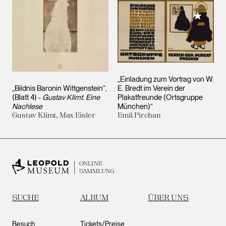
Meiner 
„Einladung zum Vortrag von W.
„Bildnis Baronin Wittgenstein“,
E. Bredt im Verein der
(Blatt 4) -
Gustav Klimt. Eine
Plakatfreunde (Ortsgruppe
Nachlese
München)”
Gustav Klimt, Max Eisler
Emil Pirchan
ONLINE
SAMMLUNG
SUCHE
ALBUM
ÜBER UNS
Besuch
Tickets/Preise