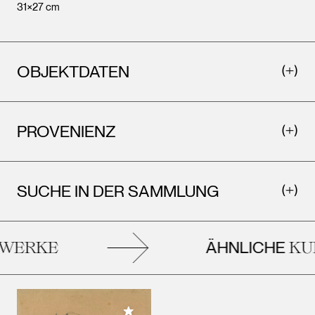
31×27 cm
OBJEKTDATEN
PROVENIENZ
SUCHE IN DER SAMMLUNG
ÄHNLICHE
ERKE
KUN
Meiner Sammlung hinzufügen