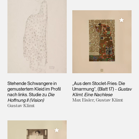
Meiner 
Stehende Schwangere in
„Aus dem Stoclet-Fries: Die
gemustertem Kleid im Profil
Umarmung“, (Blatt 17) -
Gustav
nach links. Studie zu
Die
Klimt. Eine Nachlese
Hoffnung II (Vision)
Max Eisler, Gustav Klimt
Gustav Klimt
Meiner Sammlung hinzufügen