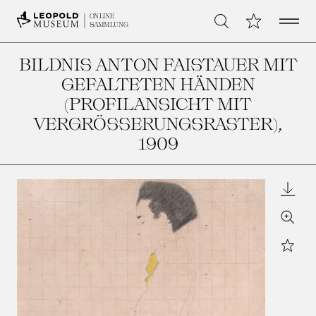
Open 
Meine Sammlu
ONLINE
Suche
SAMMLUNG
BILDNIS ANTON FAISTAUER MIT
GEFALTETEN HÄNDEN
(PROFILANSICHT MIT
VERGRÖSSERUNGSRASTER)
,
1909
Downl
Zoom
Star