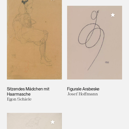
Meiner 
Sitzendes Mädchen mit
Figurale Arabeske
Haarmasche
Josef Hoffmann
Egon Schiele
Meiner Sammlung hinzufügen