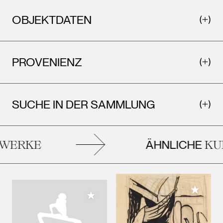
OBJEKTDATEN
PROVENIENZ
SUCHE IN DER SAMMLUNG
ÄHNLICHE
WERKE
KUN
Meiner 
Meiner Sammlung hinzufügen