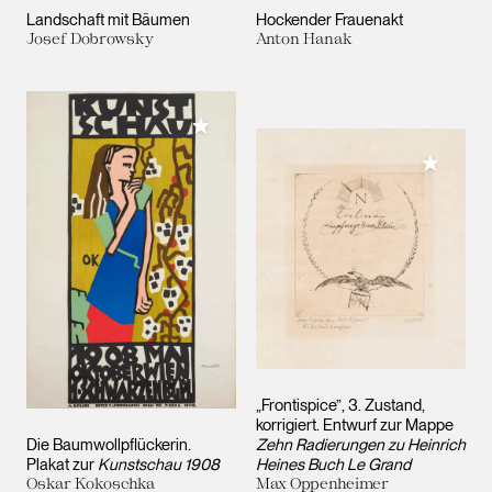
Landschaft mit Bäumen
Hockender Frauenakt
Josef Dobrowsky
Anton Hanak
Meiner Sammlung hinzufügen
Meiner 
„Frontispice”, 3. Zustand,
korrigiert. Entwurf zur Mappe
Die Baumwollpflückerin.
Zehn Radierungen zu Heinrich
Plakat zur
Kunstschau 1908
Heines Buch Le Grand
Oskar Kokoschka
Max Oppenheimer