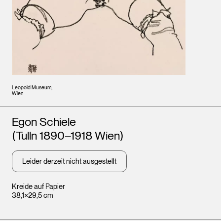
Leopold Museum,
Wien
Künstler*innen
Egon Schiele
(Tulln 1890–1918 Wien)
Leider derzeit nicht ausgestellt
Kreide auf Papier
38,1×29,5 cm