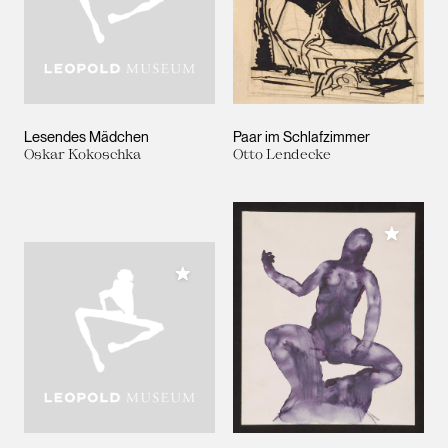
Lesendes Mädchen
Paar im Schlafzimmer
Oskar Kokoschka
Otto Lendecke
Meiner 
Meiner Sammlung hinzufügen