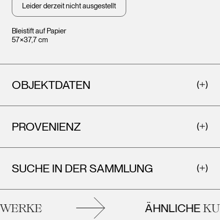
Leider derzeit nicht ausgestellt
Bleistift auf Papier
57×37,7 cm
OBJEKTDATEN
PROVENIENZ
SUCHE IN DER SAMMLUNG
ÄHNLICHE
WERKE
KUN