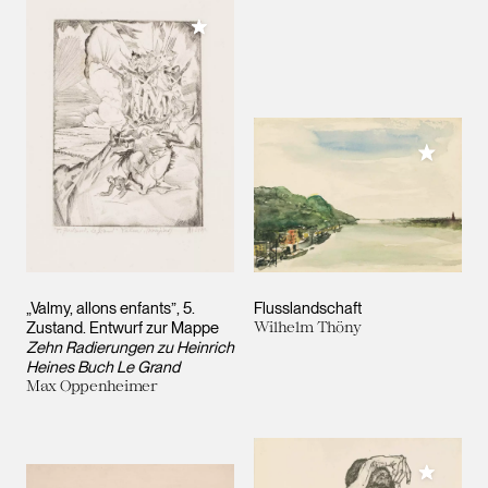
Meiner Sammlung hinzufügen
Meiner 
„Valmy, allons enfants”, 5.
Flusslandschaft
Zustand. Entwurf zur Mappe
Wilhelm Thöny
Zehn Radierungen zu Heinrich
Heines Buch Le Grand
Max Oppenheimer
Meiner 