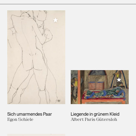
Meiner Sammlung hinzufügen
Meiner 
Sich umarmendes Paar
Liegende in grünem Kleid
Egon Schiele
Albert Paris Gütersloh