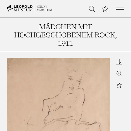
Open 
Meine Sammlu
ONLINE
Suche
SAMMLUNG
MÄDCHEN MIT
HOCHGESCHOBENEM ROCK
,
1911
Downl
Zoom
Star