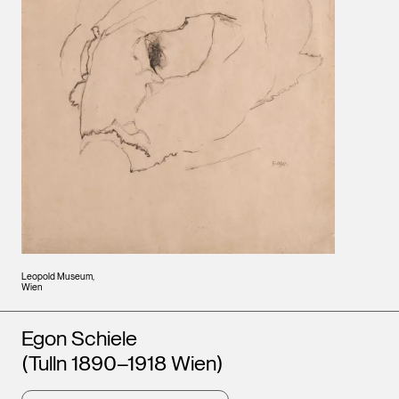
Leopold Museum,
Wien
Künstler*innen
Egon Schiele
(Tulln 1890–1918 Wien)