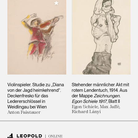
Meiner Sammlung hinzufügen
Violinspieler. Studie zu „Diana
Stehender männlicher Akt mit
von der Jagd heimkehrend“.
rotem Lendentuch, 1914. Aus
Deckenfresko für das
der Mappe
Zeichnungen.
Ledererschlössel in
Egon Schiele 1917
, Blatt II
Weidlingau bei Wien
Egon Schiele, Max Jaffé,
Richard Lányi
Anton Faistauer
ONLINE