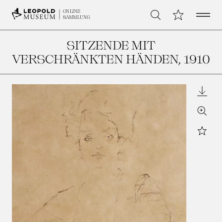
Open 
Meine Sammlu
ONLINE
Suche
SAMMLUNG
SITZENDE MIT
VERSCHRÄNKTEN HÄNDEN
, 1910
Downl
Zoom
Star