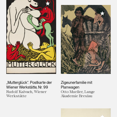
Meiner Sammlung hinzufügen
Meiner 
„Mutterglück“. Postkarte der
Zigeunerfamilie mit
Wiener Werkstätte, Nr. 99
Planwagen
Rudolf Kalvach, Wiener
Otto Mueller, Lange
Werkstätte
Akademie Breslau
Meiner 