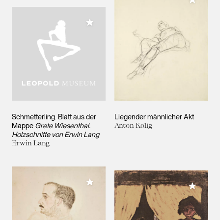
Meiner Sammlung hinzufügen
Schmetterling. Blatt aus der
Liegender männlicher Akt
Mappe
Grete Wiesenthal.
Anton Kolig
Holzschnitte von Erwin Lang
Erwin Lang
Meiner Sammlung hinzufügen
Meiner 