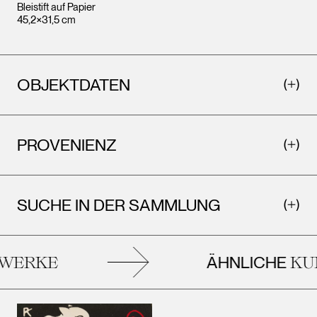
Bleistift auf Papier
45,2×31,5 cm
OBJEKTDATEN
PROVENIENZ
SUCHE IN DER SAMMLUNG
ÄHNLICHE
ERKE
KUN