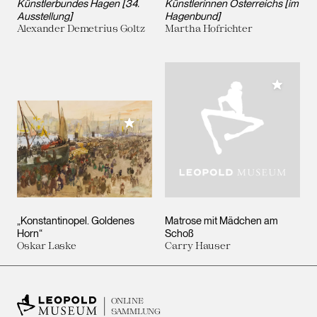
Künstlerbundes Hagen [34.
Künstlerinnen Österreichs [im
Ausstellung]
Hagenbund]
Alexander Demetrius Goltz
Martha Hofrichter
Meiner 
Meiner Sammlung hinzufügen
„Konstantinopel. Goldenes
Matrose mit Mädchen am
Horn“
Schoß
Oskar Laske
Carry Hauser
ONLINE
SAMMLUNG