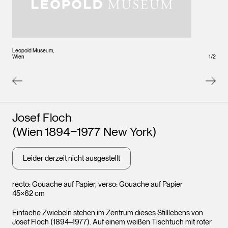
Leopold Museum,
Wien
1
/
2
Künstler*innen
Josef Floch
Leopo
Wien
(Wien 1894‒1977 New York)
Leider derzeit nicht ausgestellt
recto: Gouache auf Papier, verso: Gouache auf Papier
45×62 cm
Einfache Zwiebeln stehen im Zentrum dieses Stilllebens von
Josef Floch (1894–1977). Auf einem weißen Tischtuch mit roter