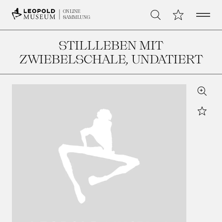
Open 
Meine Sammlu
ONLINE
Suche
SAMMLUNG
STILLLEBEN MIT
ZWIEBELSCHALE
, UNDATIERT
Zoom
Star