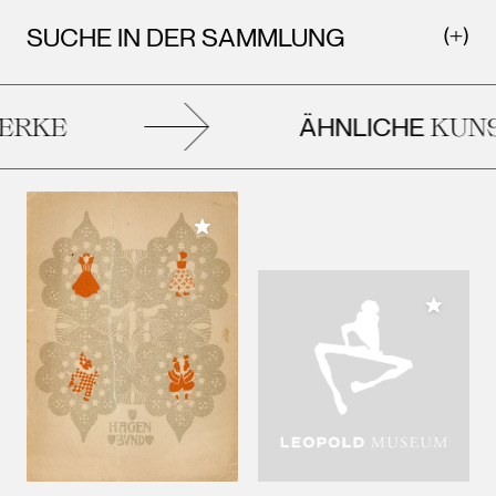
SUCHE IN DER SAMMLUNG
ÄHNLICHE
RKE
KUNS
Meiner Sammlung hinzufügen
Meiner 