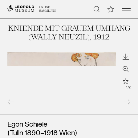
Open 
Meine Sammlu
ONLINE
Suche
SAMMLUNG
KNIENDE MIT GRAUEM UMHANG
(WALLY NEUZIL)
, 1912
Downl
Zoom
Star
1
/
2
Künstler*innen
Egon Schiele
(Tulln 1890–1918 Wien)