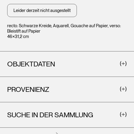
Leider derzeit nicht ausgestellt
recto: Schwarze Kreide, Aquarell, Gouache auf Papier, verso:
Bleistift auf Papier
46×31,2 cm
OBJEKTDATEN
Leopold Museum,
Leopo
Wien
PROVENIENZ
Wien
SUCHE IN DER SAMMLUNG