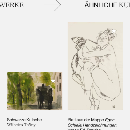
ÄHNLICHE
ERKE
KUN
Meiner 
Meiner Sammlung hinzufügen
Schwarze Kutsche
Blatt aus der Mappe
Egon
Wilhelm Thöny
Schiele. Handzeichnungen
,