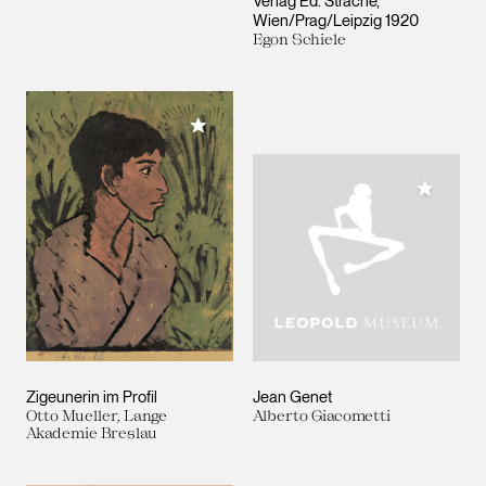
Verlag Ed. Strache,
Wien/Prag/Leipzig 1920
Egon Schiele
Meiner Sammlung hinzufügen
Meiner 
Zigeunerin im Profil
Jean Genet
Otto Mueller, Lange
Alberto Giacometti
Akademie Breslau