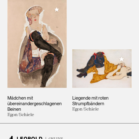
Meiner Sammlung hinzufügen
Meiner 
Mädchen mit
Liegende mit roten
übereinandergeschlagenen
Strumpfbändern
Beinen
Egon Schiele
Egon Schiele
ONLINE