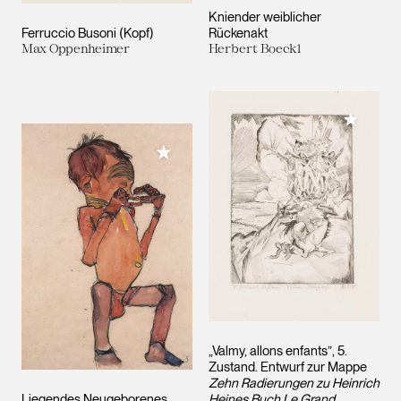
Kniender weiblicher
Ferruccio Busoni (Kopf)
Rückenakt
Max Oppenheimer
Herbert Boeckl
Meiner 
Meiner Sammlung hinzufügen
„Valmy, allons enfants”, 5.
Zustand. Entwurf zur Mappe
Zehn Radierungen zu Heinrich
Liegendes Neugeborenes
Heines Buch Le Grand