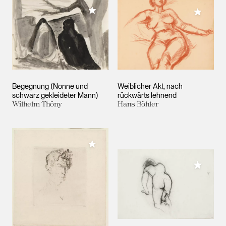
Meiner Sammlung hinzufügen
Meiner 
Begegnung (Nonne und
Weiblicher Akt, nach
schwarz gekleideter Mann)
rückwärts lehnend
Wilhelm Thöny
Hans Böhler
Meiner Sammlung hinzufügen
Meiner 