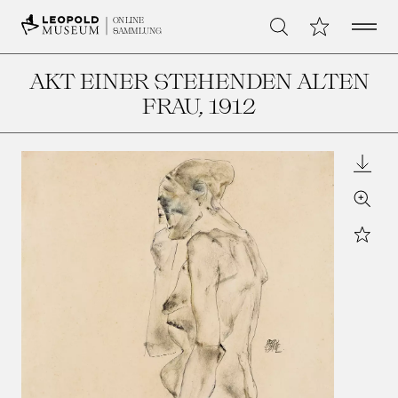
Open 
Meine Sammlu
ONLINE
Suche
SAMMLUNG
AKT EINER STEHENDEN ALTEN
FRAU
, 1912
Downl
Zoom
Star