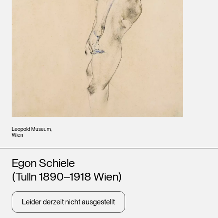
Leopold Museum,
Wien
Künstler*innen
Egon Schiele
(Tulln 1890–1918 Wien)
Leider derzeit nicht ausgestellt