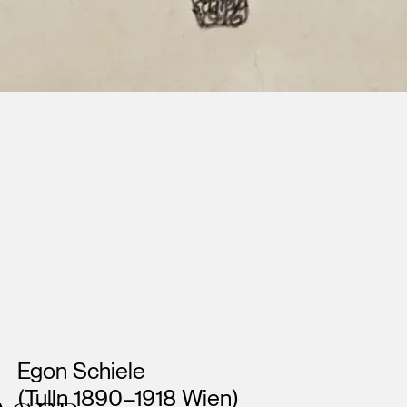
Künstler*innen
Egon Schiele
(Tulln 1890–1918 Wien)