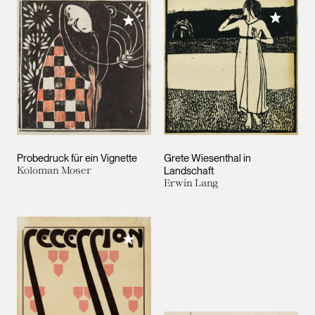
Meiner 
Meiner Sammlung hinzufügen
Probedruck für ein Vignette
Grete Wiesenthal in
Koloman Moser
Landschaft
Erwin Lang
Meiner Sammlung hinzufügen