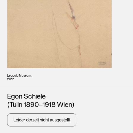
Leopold Museum,
Wien
Künstler*innen
Egon Schiele
(Tulln 1890–1918 Wien)
Leider derzeit nicht ausgestellt