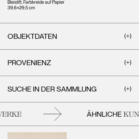
Bleistift, Farbkreide auf Papier
39,6×29,5 cm
OBJEKTDATEN
PROVENIENZ
SUCHE IN DER SAMMLUNG
ÄHNLICHE
RKE
KUNS