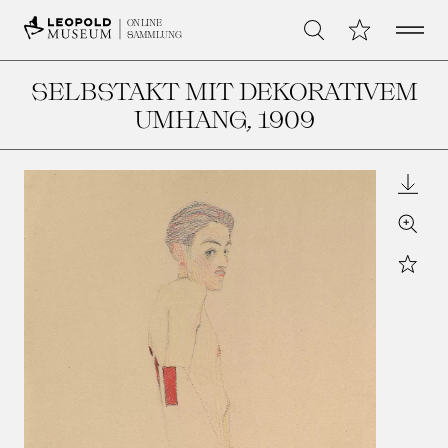
Open 
Meine Sammlu
ONLINE
Suche
SAMMLUNG
SELBSTAKT MIT DEKORATIVEM
UMHANG
, 1909
Downl
Zoom
Star