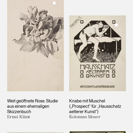
Meiner Sammlung hinzufügen
Meiner 
Weit geöffnete Rose. Studie
Knabe mit Muschel
aus einem ehemaligen
(„Prospect“ für „Hausschatz
Skizzenbuch
aelterer Kunst“)
Ernst Klimt
Koloman Moser