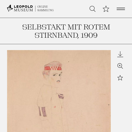
Open 
Meine Sammlu
ONLINE
Suche
SAMMLUNG
SELBSTAKT MIT ROTEM
STIRNBAND
, 1909
Downl
Zoom
Star