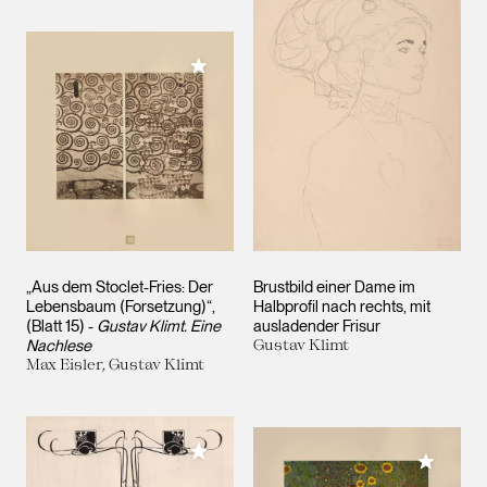
Meiner Sammlung hinzufügen
„Aus dem Stoclet-Fries: Der
Brustbild einer Dame im
Lebensbaum (Forsetzung)“,
Halbprofil nach rechts, mit
(Blatt 15) -
Gustav Klimt. Eine
ausladender Frisur
Nachlese
Gustav Klimt
Max Eisler, Gustav Klimt
Meiner Sammlung hinzufügen
Meiner 