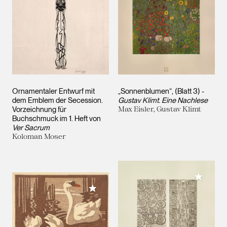
Ornamentaler Entwurf mit
„Sonnenblumen“, (Blatt 3) -
dem Emblem der Secession.
Gustav Klimt. Eine Nachlese
Vorzeichnung für
Max Eisler, Gustav Klimt
Buchschmuck im 1. Heft von
Ver Sacrum
Koloman Moser
Meiner 
Meiner Sammlung hinzufügen