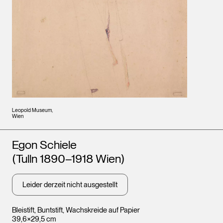
Leopold Museum,
Wien
Künstler*innen
Egon Schiele
(Tulln 1890–1918 Wien)
Leider derzeit nicht ausgestellt
Bleistift, Buntstift, Wachskreide auf Papier
39,6×29,5 cm